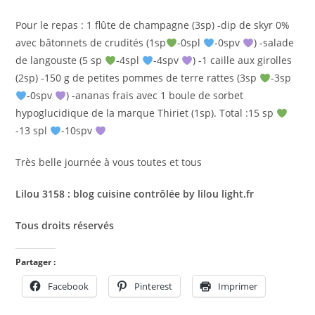
Pour le repas : 1 flûte de champagne (3sp) -dip de skyr 0%
avec bâtonnets de crudités (1sp
-0spl
-0spv
) -salade
de langouste (5 sp
-4spl
-4spv
) -1 caille aux girolles
(2sp) -150 g de petites pommes de terre rattes (3sp
-3sp
-0spv
) -ananas frais avec 1 boule de sorbet
hypoglucidique de la marque Thiriet (1sp). Total :15 sp
-13 spl
-10spv
Très belle journée à vous toutes et tous
Lilou 3158 : blog cuisine contrôlée by lilou light.fr
Tous droits réservés
Partager :
Facebook
Pinterest
Imprimer