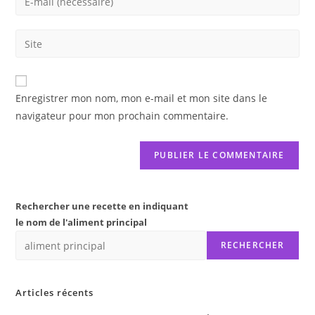
or
your
username
email
Saisir
to
address
l’URL
comment
to
de
comment
votre
Enregistrer mon nom, mon e-mail et mon site dans le
site
navigateur pour mon prochain commentaire.
(facultatif)
Rechercher une recette en indiquant
le nom de l'aliment principal
RECHERCHER
Articles récents