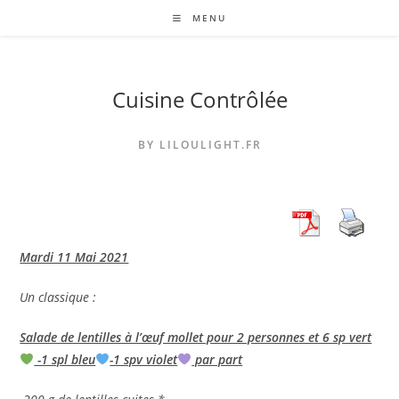
Skip
MENU
to
content
Cuisine Contrôlée
BY LILOULIGHT.FR
Mardi 11 Mai 2021
Un classique :
Salade de lentilles à l’œuf mollet pour 2 personnes et 6 sp vert
-1 spl bleu
-1 spv violet
par part