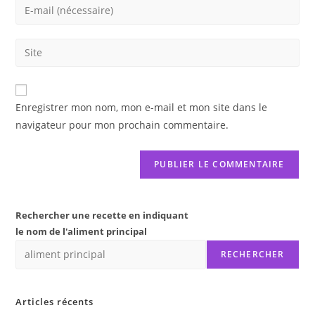
Enter
or
your
username
email
Saisir
to
address
l’URL
comment
to
de
comment
votre
Enregistrer mon nom, mon e-mail et mon site dans le
site
navigateur pour mon prochain commentaire.
(facultatif)
Rechercher une recette en indiquant
le nom de l'aliment principal
RECHERCHER
Articles récents