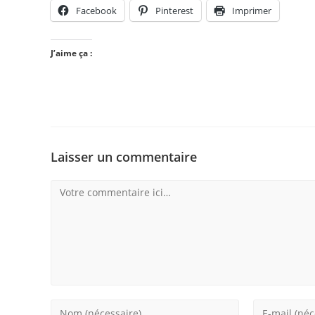
Facebook
Pinterest
Imprimer
J’aime ça :
Laisser un commentaire
Comment
Enter
Enter