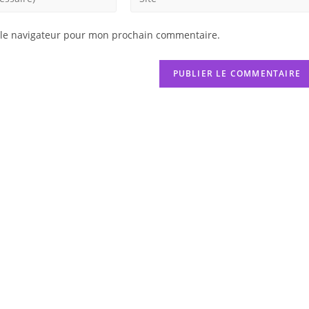
l’URL
de
 le navigateur pour mon prochain commentaire.
votre
site
(facultatif)