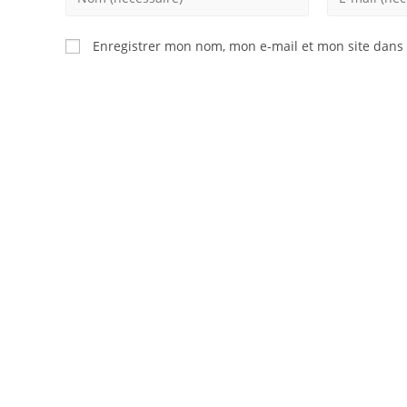
your
your
name
email
Enregistrer mon nom, mon e-mail et mon site dans
or
address
username
to
to
comment
comment