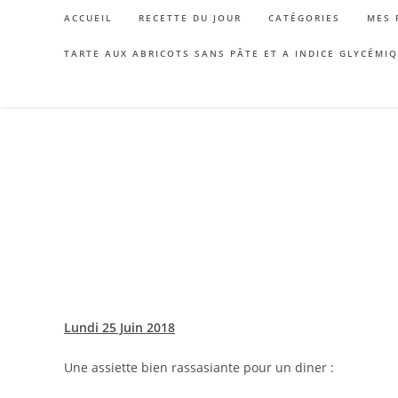
Skip
ACCUEIL
RECETTE DU JOUR
CATÉGORIES
MES 
to
content
TARTE AUX ABRICOTS SANS PÂTE ET A INDICE GLYCÉMI
Lundi 25 Juin 2018
Une assiette bien rassasiante pour un diner :