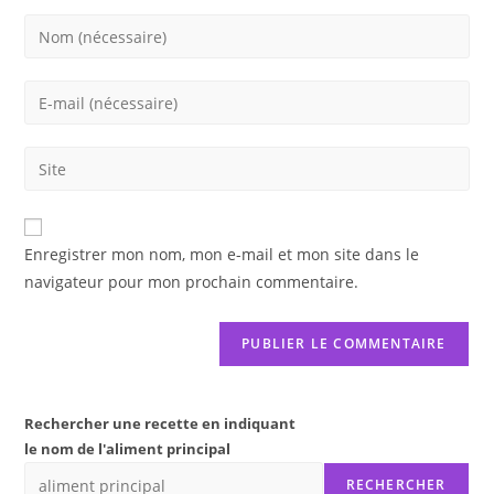
Enter
your
name
Enter
or
your
username
email
Saisir
to
address
l’URL
comment
to
de
comment
votre
Enregistrer mon nom, mon e-mail et mon site dans le
site
navigateur pour mon prochain commentaire.
(facultatif)
Rechercher une recette en indiquant
le nom de l'aliment principal
RECHERCHER