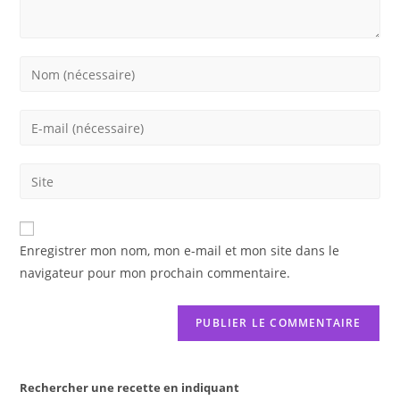
Enter
your
name
Enter
or
your
username
email
Saisir
to
address
l’URL
comment
to
de
comment
votre
Enregistrer mon nom, mon e-mail et mon site dans le
site
navigateur pour mon prochain commentaire.
(facultatif)
Rechercher une recette en indiquant