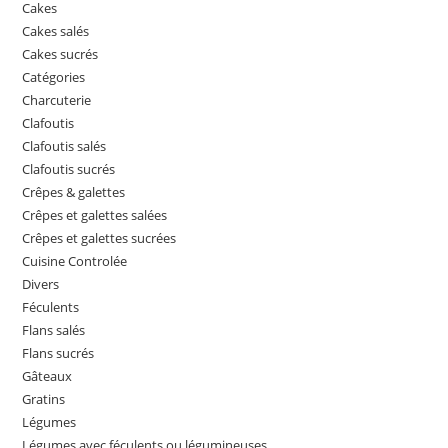
Cakes
Cakes salés
Cakes sucrés
Catégories
Charcuterie
Clafoutis
Clafoutis salés
Clafoutis sucrés
Crêpes & galettes
Crêpes et galettes salées
Crêpes et galettes sucrées
Cuisine Controlée
Divers
Féculents
Flans salés
Flans sucrés
Gâteaux
Gratins
Légumes
Légumes avec féculents ou légumineuses