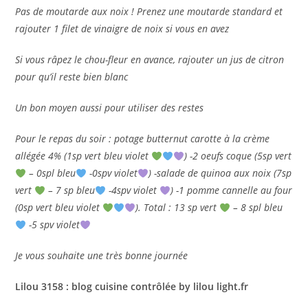
Pas de moutarde aux noix ! Prenez une moutarde standard et
rajouter 1 filet de vinaigre de noix si vous en avez
Si vous râpez le chou-fleur en avance, rajouter un jus de citron
pour qu’il reste bien blanc
Un bon moyen aussi pour utiliser des restes
Pour le repas du soir : potage butternut carotte à la crème
allégée 4% (1sp vert bleu violet
) -2 oeufs coque (5sp vert
– 0spl bleu
-0spv violet
) -salade de quinoa aux noix (7sp
vert
– 7 sp bleu
-4spv violet
) -1 pomme cannelle au four
(0sp vert bleu violet
). Total : 13 sp vert
– 8 spl bleu
-5 spv violet
Je vous souhaite une très bonne journée
Lilou 3158 : blog cuisine contrôlée by lilou light.fr