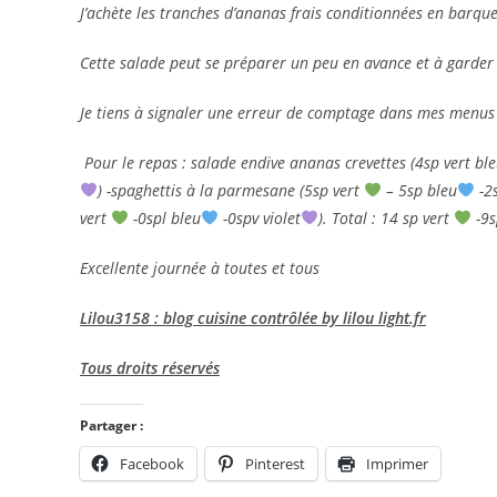
J’achète les tranches d’ananas frais conditionnées en barque
Cette salade peut se préparer un peu en avance et à garder 
Je tiens à signaler une erreur de comptage dans mes menus 
Pour le repas : salade endive ananas crevettes (4sp vert ble
) -spaghettis à la parmesane (5sp vert
– 5sp bleu
-2s
vert
-0spl bleu
-0spv violet
). Total : 14 sp vert
-9s
Excellente journée à toutes et tous
Lilou3158 : blog cuisine contrôlée by lilou light.fr
Tous droits réservés
Partager :
Facebook
Pinterest
Imprimer