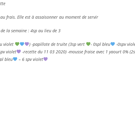
tte
au frais. Elle est à assaisonner au moment de servir
de la semaine : 4sp au lieu de 3
u violet
) -papillote de truite (3sp vert
- 0spl bleu
-0spv viol
pv violet
-recette du 11 03 2020) -mousse fraise avec 1 yaourt 0% (2
pl bleu
– 6 spv violet