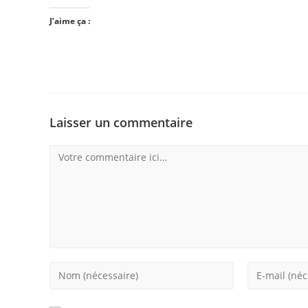
J’aime ça :
Laisser un commentaire
Comment
Enter
Enter
your
your
name
email