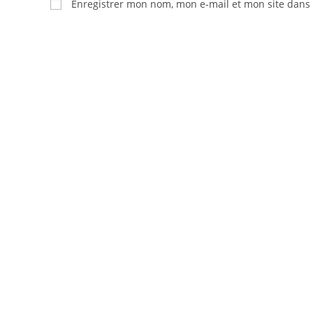
Enregistrer mon nom, mon e-mail et mon site dans
or
address
username
to
to
comment
comment