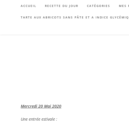
Skip
ACCUEIL
RECETTE DU JOUR
CATÉGORIES
MES 
to
content
TARTE AUX ABRICOTS SANS PÂTE ET A INDICE GLYCÉMI
Mercredi 20 Mai 2020
Une entrée estivale :