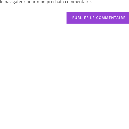
 le navigateur pour mon prochain commentaire.
votre
site
(facultatif)