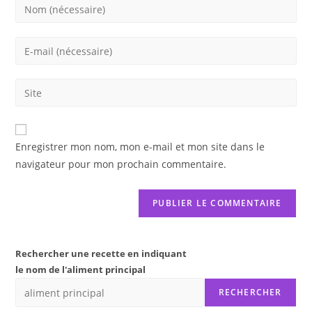
Enter
your
name
Enter
or
your
username
email
Saisir
to
address
l’URL
comment
to
de
comment
votre
Enregistrer mon nom, mon e-mail et mon site dans le
site
navigateur pour mon prochain commentaire.
(facultatif)
Rechercher une recette en indiquant
le nom de l'aliment principal
RECHERCHER