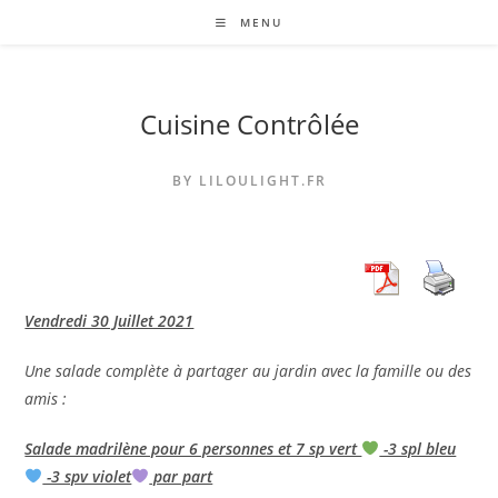
Skip
MENU
to
content
Cuisine Contrôlée
BY LILOULIGHT.FR
Vendredi 30 Juillet 2021
Une salade complète à partager au jardin avec la famille ou des
amis :
Salade madrilène pour 6 personnes et 7 sp vert
-3 spl bleu
-3 spv violet
par part