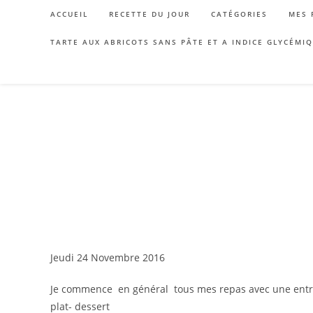
Skip
ACCUEIL
RECETTE DU JOUR
CATÉGORIES
MES 
to
content
TARTE AUX ABRICOTS SANS PÂTE ET A INDICE GLYCÉMI
Jeudi 24 Novembre 2016
Je commence en général tous mes repas avec une entré
plat- dessert