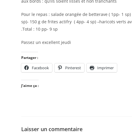
aux bords : qu’ils soient lisses et non tranchants
Pour le repas : salade orangée de betterave ( 1pp- 1 sp)
sp)- 150 g de frites actifry ( 4pp- 4 sp) –haricots verts a
.Total : 10 pp- 9 sp
Passez un excellent jeudi
Partager :
Facebook
Pinterest
Imprimer
J’aime ça :
Laisser un commentaire