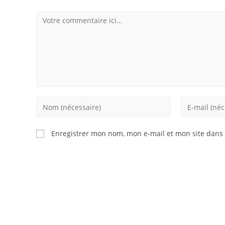
Comment
Enter
Enter
your
your
name
email
Enregistrer mon nom, mon e-mail et mon site dans
or
address
username
to
to
comment
comment