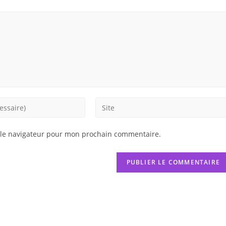
Saisir
l’URL
de
 le navigateur pour mon prochain commentaire.
votre
site
(facultatif)