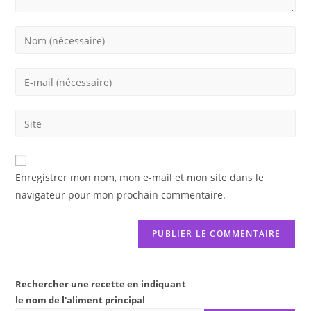
Enter
your
name
Enter
or
your
username
email
Saisir
to
address
l’URL
comment
to
de
comment
votre
Enregistrer mon nom, mon e-mail et mon site dans le
site
navigateur pour mon prochain commentaire.
(facultatif)
Rechercher une recette en indiquant
le nom de l'aliment principal