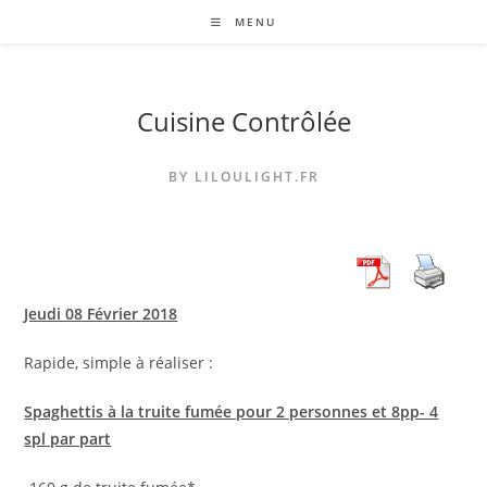
Skip
MENU
to
content
Cuisine Contrôlée
BY LILOULIGHT.FR
Jeudi 08 Février 2018
Rapide, simple à réaliser :
Spaghettis à la truite fumée pour 2 personnes et 8pp- 4
spl par part