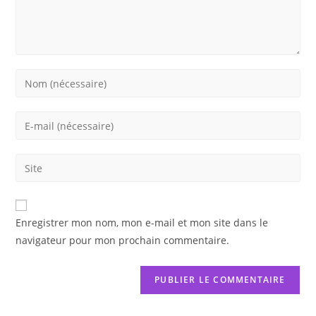
Enter
your
name
Enter
or
your
username
email
Saisir
to
address
l’URL
comment
to
de
comment
votre
Enregistrer mon nom, mon e-mail et mon site dans le
site
navigateur pour mon prochain commentaire.
(facultatif)