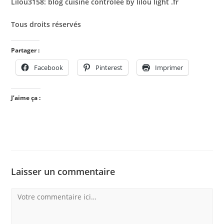
Lilou3158: blog cuisine contrôlée by lilou light .fr
Tous droits réservés
Partager :
Facebook
Pinterest
Imprimer
J’aime ça :
Laisser un commentaire
Comment