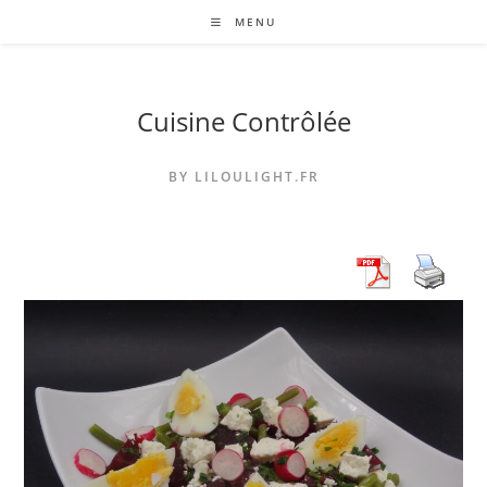
Skip
MENU
to
content
Cuisine Contrôlée
BY LILOULIGHT.FR