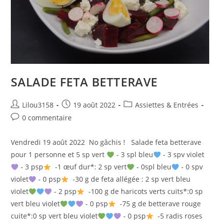
SALADE FETA BETTERAVE
Auteur/autrice
Publication
Post
Lilou3158
19 août 2022
Assiettes & Entrées
de
publiée :
category:
Commentaires
0 commentaire
la
de
publication :
la
Vendredi 19 août 2022 No gâchis ! Salade feta betterave
publication :
pour 1 personne et 5 sp vert
- 3 spl bleu
- 3 spv violet
- 3 psp
-1 œuf dur*: 2 sp vert
- 0spl bleu
- 0 spv
violet
- 0 psp
-30 g de feta allégée : 2 sp vert bleu
violet
- 2 psp
-100 g de haricots verts cuits*:0 sp
vert bleu violet
- 0 psp
-75 g de betterave rouge
cuite*:0 sp vert bleu violet
- 0 psp
-5 radis roses