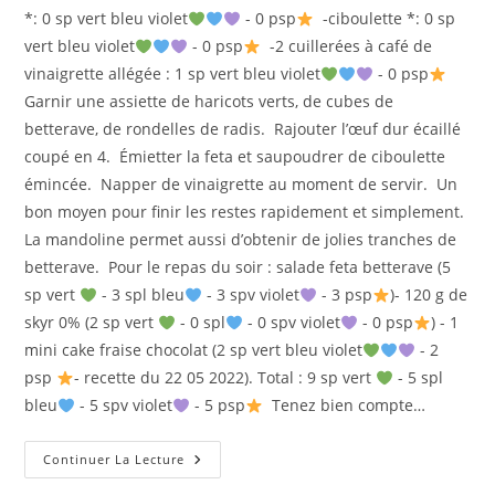
*: 0 sp vert bleu violet
- 0 psp
-ciboulette *: 0 sp
vert bleu violet
- 0 psp
-2 cuillerées à café de
vinaigrette allégée : 1 sp vert bleu violet
- 0 psp
Garnir une assiette de haricots verts, de cubes de
betterave, de rondelles de radis. Rajouter l’œuf dur écaillé
coupé en 4. Émietter la feta et saupoudrer de ciboulette
émincée. Napper de vinaigrette au moment de servir. Un
bon moyen pour finir les restes rapidement et simplement.
La mandoline permet aussi d’obtenir de jolies tranches de
betterave. Pour le repas du soir : salade feta betterave (5
sp vert
- 3 spl bleu
- 3 spv violet
- 3 psp
)- 120 g de
skyr 0% (2 sp vert
- 0 spl
- 0 spv violet
- 0 psp
) - 1
mini cake fraise chocolat (2 sp vert bleu violet
- 2
psp
- recette du 22 05 2022). Total : 9 sp vert
- 5 spl
bleu
- 5 spv violet
- 5 psp
Tenez bien compte…
SALADE
Continuer La Lecture
FETA
BETTERAVE