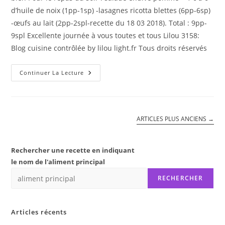
d’huile de noix (1pp-1sp) -lasagnes ricotta blettes (6pp-6sp)
-œufs au lait (2pp-2spl-recette du 18 03 2018). Total : 9pp-
9spl Excellente journée à vous toutes et tous Lilou 3158:
Blog cuisine contrôlée by lilou light.fr Tous droits réservés
LASAGNES
Continuer La Lecture
RICOTTA
BLETTES
ARTICLES PLUS ANCIENS
→
Rechercher une recette en indiquant
le nom de l'aliment principal
RECHERCHER
Articles récents