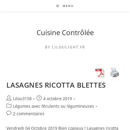
Skip
MENU
to
content
Cuisine Contrôlée
BY LILOULIGHT.FR
LASAGNES RICOTTA BLETTES
Auteur/autrice
Publication
Lilou3158
4 octobre 2019
de
publiée :
Post
Légumes avec féculents ou légumineuses
la
category:
Commentaires
2 commentaires
publication :
de
la
Vendredi 04 Octobre 2019 Bien copieux ! Lasagnes ricotta