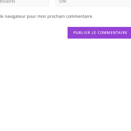
l’URL
de
 le navigateur pour mon prochain commentaire.
votre
site
(facultatif)