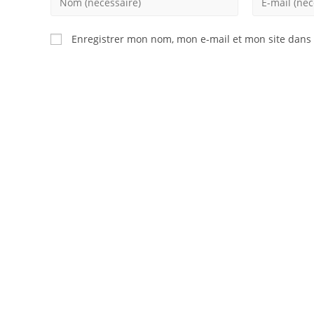
your
your
name
email
Enregistrer mon nom, mon e-mail et mon site dans
or
address
username
to
to
comment
comment