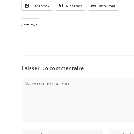
Facebook
Pinterest
Imprimer
J’aime ça :
Laisser un commentaire
Comment
Enter
Enter