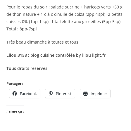
Pour le repas du soir : salade sucrine + haricots verts +50 g
de thon nature + 1 c à c d’huile de colza (2pp-1spl) -2 petits
suisses 0% (1pp-1 sp) -1 tartelette aux groseilles (5pp-5sp).
Total : 8pp-7spl
Très beau dimanche à toutes et tous
Lilou 3158 : blog cuisine contrôlée by lilou light.fr
Tous droits réservés
Partager :
Facebook
Pinterest
Imprimer
J’aime ça :