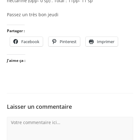
nectarine (0pp- 0 sp) . Total : 11pp- 11 sp
Passez un très bon jeudi
Partager :
Facebook
Pinterest
Imprimer
J’aime ça :
Laisser un commentaire
Comment