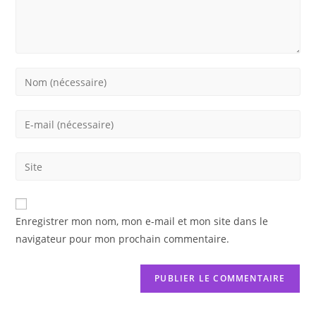
Enter
your
name
Enter
or
your
username
email
Saisir
to
address
l’URL
comment
to
de
comment
votre
Enregistrer mon nom, mon e-mail et mon site dans le
site
navigateur pour mon prochain commentaire.
(facultatif)