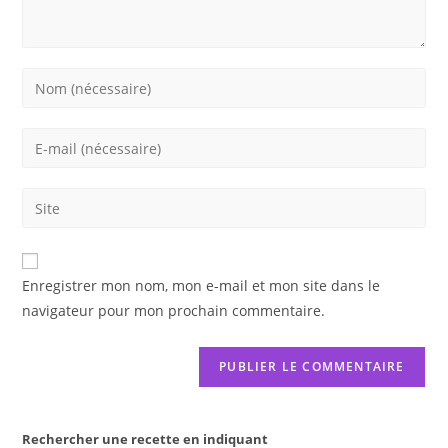
Enter
your
name
Enter
or
your
username
email
Saisir
to
address
l’URL
comment
to
de
comment
votre
Enregistrer mon nom, mon e-mail et mon site dans le
site
navigateur pour mon prochain commentaire.
(facultatif)
Rechercher une recette en indiquant