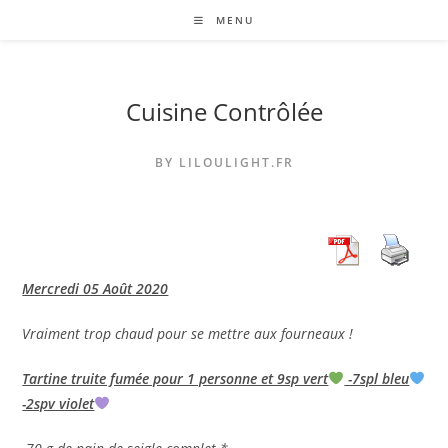
Skip
MENU
to
content
Cuisine Contrôlée
BY LILOULIGHT.FR
Mercredi 05 Août 2020
Vraiment trop chaud pour se mettre aux fourneaux !
Tartine truite fumée pour 1 personne et 9sp vert
-7spl bleu
-2spv violet