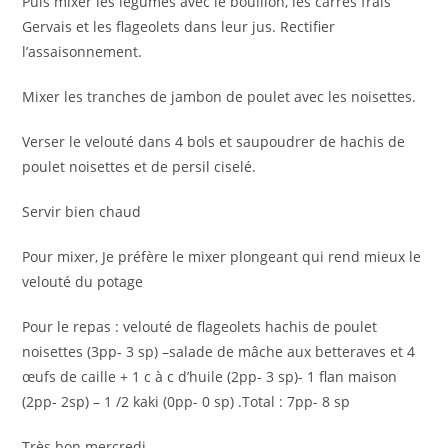
Puis mixer les légumes avec le bouillon, les carrés frais
Gervais et les flageolets dans leur jus. Rectifier
l’assaisonnement.
Mixer les tranches de jambon de poulet avec les noisettes.
Verser le velouté dans 4 bols et saupoudrer de hachis de
poulet noisettes et de persil ciselé.
Servir bien chaud
Pour mixer, Je préfère le mixer plongeant qui rend mieux le
velouté du potage
Pour le repas : velouté de flageolets hachis de poulet
noisettes (3pp- 3 sp) –salade de mâche aux betteraves et 4
œufs de caille + 1 c à c d’huile (2pp- 3 sp)- 1 flan maison
(2pp- 2sp) – 1 /2 kaki (0pp- 0 sp) .Total : 7pp- 8 sp
Très bon mercredi