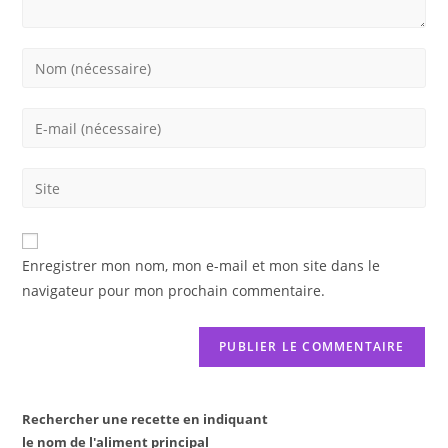
Enter
your
name
Enter
or
your
username
email
Saisir
to
address
l’URL
comment
to
de
comment
votre
Enregistrer mon nom, mon e-mail et mon site dans le
site
navigateur pour mon prochain commentaire.
(facultatif)
Rechercher une recette en indiquant
le nom de l'aliment principal