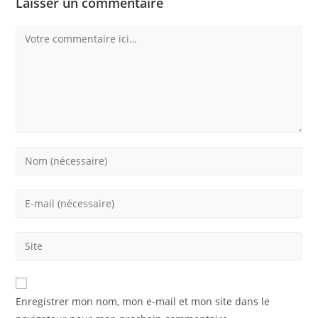
Laisser un commentaire
Comment
Enter
your
name
Enter
or
your
username
email
Saisir
to
address
l’URL
comment
to
de
comment
votre
Enregistrer mon nom, mon e-mail et mon site dans le
site