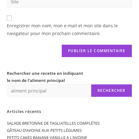
to
address
l’URL
comment
to
de
comment
votre
Enregistrer mon nom, mon e-mail et mon site dans le
site
navigateur pour mon prochain commentaire.
(facultatif)
Rechercher une recette en indiquant
le nom de l'aliment principal
RECHERCHER
Articles récents
SALADE BRETONNE DE TAGLIATELLES COMPLÈTES
GÂTEAU D’AVOINE AUX PETITS LÉGUMES
PETITS CAKES BANANE VANILLE A L’AVOINE