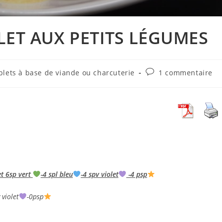
LET AUX PETITS LÉGUMES
Commentaires
plets à base de viande ou charcuterie
1 commentaire
de
la
publication :
et 6sp vert
-4 spl bleu
-4 spv violet
-4 psp
 violet
-0psp