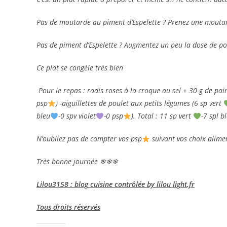
Pas de moutarde au piment d’Espelette ? Prenez une moutar
Pas de piment d’Espelette ? Augmentez un peu la dose de po
Ce plat se congèle très bien
Pour le repas : radis roses à la croque au sel + 30 g de pain
psp
) -aiguillettes de poulet aux petits légumes (6 sp vert
bleu
-0 spv violet
-0 psp
). Total : 11 sp vert
-7 spl b
N’oubliez pas de compter vos psp
suivant vos choix alime
Très bonne journée
❄❄❄
Lilou3158 : blog cuisine contrôlée by lilou light.fr
Tous droits réservés