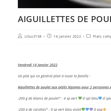
AIGUILLETTES DE POU
Auteur/autrice
Publication
Post
Lilou3158
14 janvier 2022
Plats com
de
publiée :
category:
la
publication :
Vendredi 14 Janvier 2022
Un plat qui en général plait à toute la famille :
Aiguillettes de poulet aux petits légumes pour 2 personnes 
-200 g de blancs de poulet* : 4 sp vert
-0 spl bleu
-0 spv
-200 g de carottes* : 0 sp vert bleu violet
-0 psp