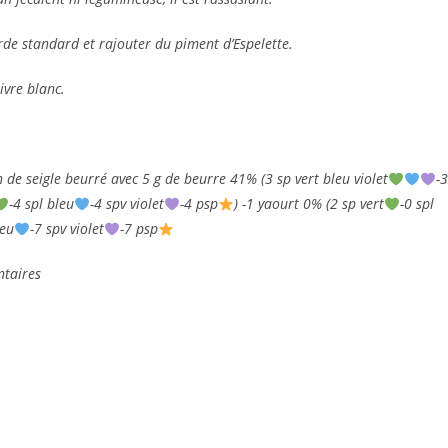
de standard et rajouter du piment d’Espelette.
ivre blanc.
 de seigle beurré avec 5 g de beurre 41% (3 sp vert bleu violet
-3
-4 spl bleu
-4 spv violet
-4 psp
) -1 yaourt 0% (2 sp vert
-0 spl
leu
-7 spv violet
-7 psp
ntaires