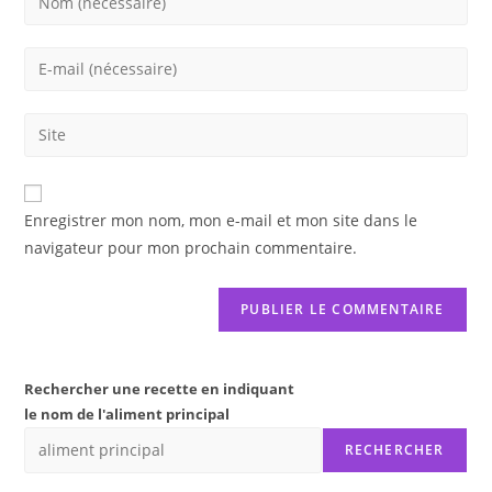
your
name
Enter
or
your
username
email
Saisir
to
address
l’URL
comment
to
de
comment
votre
Enregistrer mon nom, mon e-mail et mon site dans le
site
navigateur pour mon prochain commentaire.
(facultatif)
Rechercher une recette en indiquant
le nom de l'aliment principal
RECHERCHER