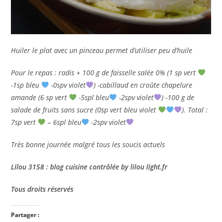
Huiler le plat avec un pinceau permet d’utiliser peu d’huile
Pour le repas : radis + 100 g de faisselle salée 0% (1 sp vert
-1sp bleu
-0spv violet
) -cabillaud en croûte chapelure
amande (6 sp vert
-5spl bleu
-2spv violet
) -100 g de
salade de fruits sans sucre (0sp vert bleu violet
). Total :
7sp vert
– 6spl bleu
-2spv violet
Très bonne journée malgré tous les soucis actuels
Lilou 3158 : blog cuisine contrôlée by lilou light.fr
Tous droits réservés
Partager :