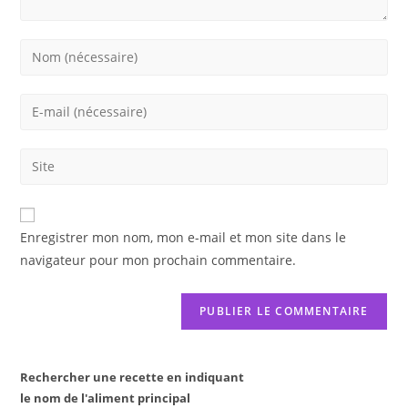
Enter
your
name
Enter
or
your
username
email
Saisir
to
address
l’URL
comment
to
de
comment
votre
Enregistrer mon nom, mon e-mail et mon site dans le
site
navigateur pour mon prochain commentaire.
(facultatif)
Rechercher une recette en indiquant
le nom de l'aliment principal