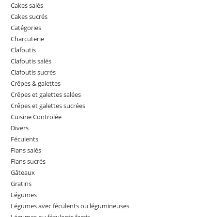
Cakes salés
Cakes sucrés
Catégories
Charcuterie
Clafoutis
Clafoutis salés
Clafoutis sucrés
Crêpes & galettes
Crêpes et galettes salées
Crêpes et galettes sucrées
Cuisine Controlée
Divers
Féculents
Flans salés
Flans sucrés
Gâteaux
Gratins
Légumes
Légumes avec féculents ou légumineuses
Légumes ou féculents farcis