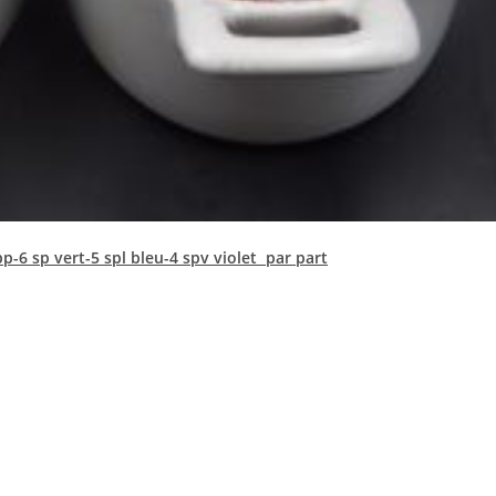
p-6 sp vert-5 spl bleu-4 spv violet par part