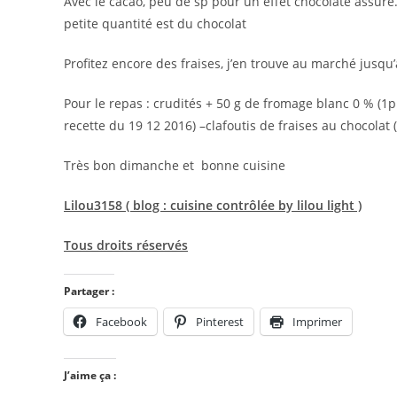
Avec le cacao, peu de sp pour un effet chocolaté assur
petite quantité est du chocolat
Profitez encore des fraises, j’en trouve au marché jusqu’
Pour le repas : crudités + 50 g de fromage blanc 0 % (1
recette du 19 12 2016) –clafoutis de fraises au chocolat (
Très bon dimanche et bonne cuisine
Lilou3158 ( blog : cuisine contrôlée by lilou light )
Tous droits réservés
Partager :
Facebook
Pinterest
Imprimer
J’aime ça :