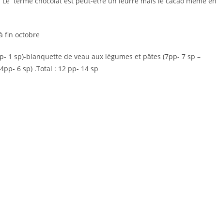
é. Le terme chocolat est peut-être un leurre mais le cacao même en
à fin octobre
pp- 1 sp)-blanquette de veau aux légumes et pâtes (7pp- 7 sp –
4pp- 6 sp) .Total : 12 pp- 14 sp