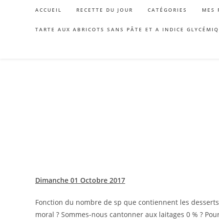
Skip
ACCUEIL
RECETTE DU JOUR
CATÉGORIES
MES 
to
content
TARTE AUX ABRICOTS SANS PÂTE ET A INDICE GLYCÉMI
Dimanche 01 Octobre 2017
Fonction du nombre de sp que contiennent les desserts,
moral ? Sommes-nous cantonner aux laitages 0 % ? Pour 