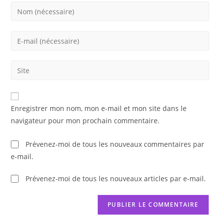
Enter
your
name
Enter
or
your
username
email
Saisir
to
address
l’URL
comment
to
de
comment
votre
Enregistrer mon nom, mon e-mail et mon site dans le
site
navigateur pour mon prochain commentaire.
(facultatif)
Prévenez-moi de tous les nouveaux commentaires par
e-mail.
Prévenez-moi de tous les nouveaux articles par e-mail.