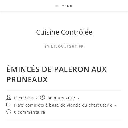
Skip
MENU
to
content
Cuisine Contrôlée
BY LILOULIGHT.FR
ÉMINCÉS DE PALERON AUX
PRUNEAUX
Auteur/autrice
Publication
Lilou3158
30 mars 2017
de
publiée :
Post
Plats complets à base de viande ou charcuterie
la
category:
Commentaires
0 commentaire
publication :
de
la
publication :