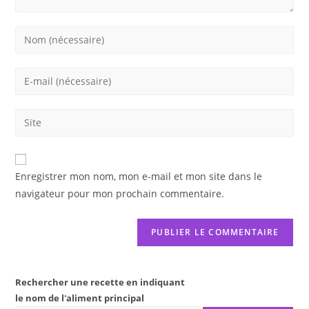
Enter
your
name
Enter
or
your
username
email
Saisir
to
address
l’URL
comment
to
de
comment
votre
Enregistrer mon nom, mon e-mail et mon site dans le
site
navigateur pour mon prochain commentaire.
(facultatif)
Rechercher une recette en indiquant
le nom de l'aliment principal