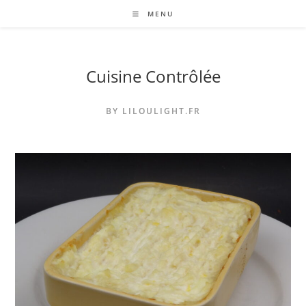
Skip
MENU
to
content
Cuisine Contrôlée
BY LILOULIGHT.FR