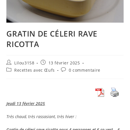
GRATIN DE CÉLERI RAVE
RICOTTA
Auteur/autrice
Publication
Lilou3158
13 février 2025
de
publiée :
Post
Commentaires
Recettes avec Œufs
0 commentaire
la
category:
de
publication :
la
publication :
Jeudi 13 février 2025
Très chaud, très rassasiant, très hiver :
Gratin de céleri rave ricotta pour 4 personnes et 6 sp vert – 4