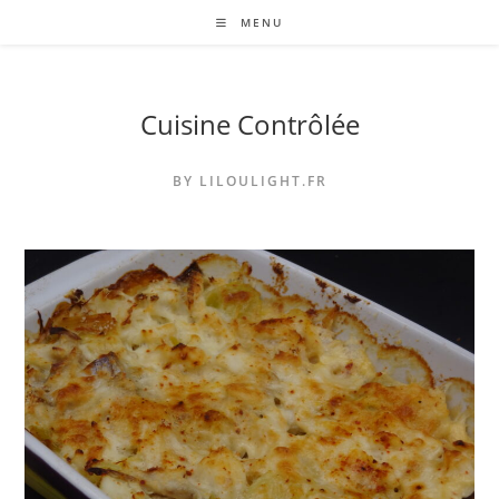
Skip
MENU
to
content
Cuisine Contrôlée
BY LILOULIGHT.FR