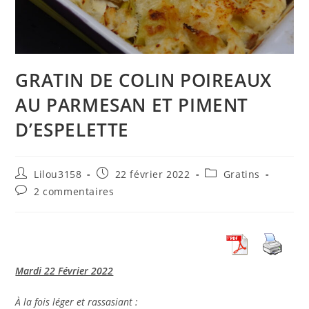
GRATIN DE COLIN POIREAUX
AU PARMESAN ET PIMENT
D’ESPELETTE
Auteur/autrice
Publication
Post
Lilou3158
22 février 2022
Gratins
de
publiée :
category:
Commentaires
2 commentaires
la
de
publication :
la
publication :
Mardi 22 Février 2022
À la fois léger et rassasiant :