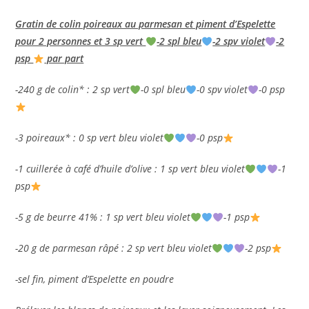
Gratin de colin poireaux au parmesan et piment d’Espelette
pour 2 personnes et 3 sp vert
-2 spl bleu
-2 spv violet
-2
psp
par part
-240 g de colin* : 2 sp vert
-0 spl bleu
-0 spv violet
-0 psp
-3 poireaux* : 0 sp vert bleu violet
-0 psp
-1 cuillerée à café d’huile d’olive : 1 sp vert bleu violet
-1
psp
-5 g de beurre 41% : 1 sp vert bleu violet
-1 psp
-20 g de parmesan râpé : 2 sp vert bleu violet
-2 psp
-sel fin, piment d’Espelette en poudre