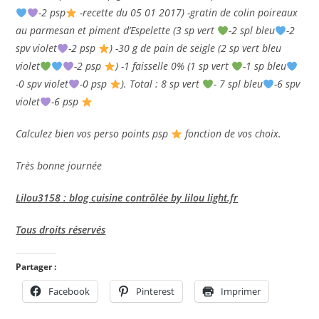
-2 psp
-recette du 05 01 2017) -gratin de colin poireaux
au parmesan et piment d’Espelette (3 sp vert
-2 spl bleu
-2
spv violet
-2 psp
) -30 g de pain de seigle (2 sp vert bleu
violet
-2 psp
) -1 faisselle 0% (1 sp vert
-1 sp bleu
-0 spv violet
-0 psp
). Total : 8 sp vert
- 7 spl bleu
-6 spv
violet
-6 psp
Calculez bien vos perso points psp
fonction de vos choix.
Très bonne journée
Lilou3158 : blog cuisine contrôlée by lilou light.fr
Tous droits réservés
Partager :
Facebook
Pinterest
Imprimer