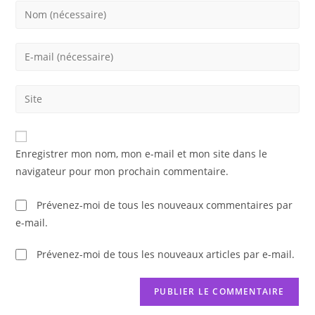
Enter
your
name
Enter
or
your
username
email
Saisir
to
address
l’URL
comment
to
de
comment
votre
Enregistrer mon nom, mon e-mail et mon site dans le
site
navigateur pour mon prochain commentaire.
(facultatif)
Prévenez-moi de tous les nouveaux commentaires par
e-mail.
Prévenez-moi de tous les nouveaux articles par e-mail.