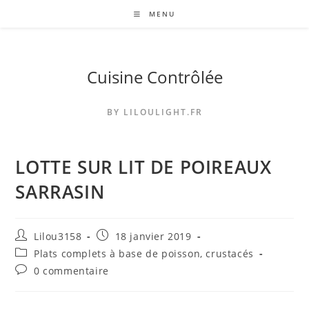
Skip
MENU
to
content
Cuisine Contrôlée
BY LILOULIGHT.FR
LOTTE SUR LIT DE POIREAUX
SARRASIN
Auteur/autrice
Publication
Lilou3158
18 janvier 2019
de
publiée :
Post
Plats complets à base de poisson, crustacés
la
category:
Commentaires
0 commentaire
publication :
de
la
publication :