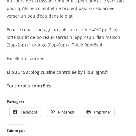
Au cours de la cuisson, remuer les poireaux et le sarrasin
pour qu’ils ne collent et ne brulent pas. Si cela arrive,
verser un peu d’eau dans le plat
Pour le repas : potage brocolis à la crème 4%(1pp-2sp) -
lotte sur lit de poireaux sarrasin (6pp-4spl) -flan maison
(2pp-2sp) -1 orange (0pp-0sp) -. Total: 9pp-8spl
Excellente journée
Lilou 3158 :blog cuisine contrôlée by lilou light.fr
Tous droits contrôlés
Partager :
Facebook
Pinterest
Imprimer
J’aime ça :