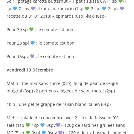
Soir : potage carotte butternut + 1 petit suisse 0% (1 sp
-1
sp
-0 spv
) -truite au romarin (7sp
-2 spl
-2 spv
-
recette du 31 01 2018) – épinards (0sp) -kaki (0sp)
Pour 30 sp
: le compte est bon
Pour 23 spl
: le compte est bon
Pour 16spv
: le compte est bon
Vendredi 13 Décembre
Matin : thé noir sans sucre (0sp) -50 g de pain de seigle
intégral (3sp) -2 portions allégées de saint moret (2sp)
10 h : une petite grappe de raisin blanc italien (0sp)
Midi : salade de concombre avec 2 c à s de faisselle 0%
salé (1sp
-1sp
-0spv
) -120g de sardines grillées sans
MG (5 sp
-0spl
-0spv
) – 120 g de riz basmati complet