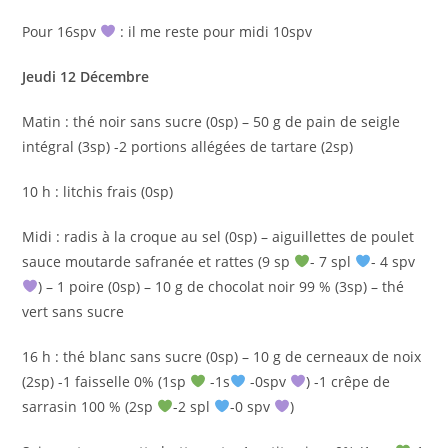
Pour 16spv
: il me reste pour midi 10spv
Jeudi 12 Décembre
Matin : thé noir sans sucre (0sp) – 50 g de pain de seigle
intégral (3sp) -2 portions allégées de tartare (2sp)
10 h : litchis frais (0sp)
Midi : radis à la croque au sel (0sp) – aiguillettes de poulet
sauce moutarde safranée et rattes (9 sp
- 7 spl
- 4 spv
) – 1 poire (0sp) – 10 g de chocolat noir 99 % (3sp) – thé
vert sans sucre
16 h : thé blanc sans sucre (0sp) – 10 g de cerneaux de noix
(2sp) -1 faisselle 0% (1sp
-1s
-0spv
) -1 crêpe de
sarrasin 100 % (2sp
-2 spl
-0 spv
)