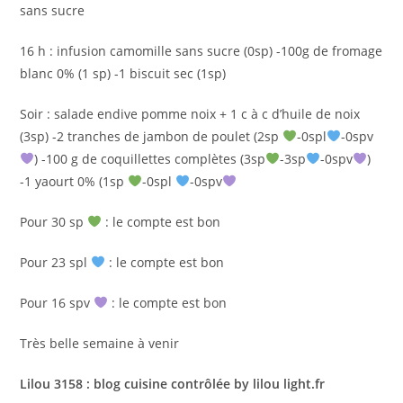
sans sucre
16 h : infusion camomille sans sucre (0sp) -100g de fromage
blanc 0% (1 sp) -1 biscuit sec (1sp)
Soir : salade endive pomme noix + 1 c à c d’huile de noix
(3sp) -2 tranches de jambon de poulet (2sp
-0spl
-0spv
) -100 g de coquillettes complètes (3sp
-3sp
-0spv
)
-1 yaourt 0% (1sp
-0spl
-0spv
Pour 30 sp
: le compte est bon
Pour 23 spl
: le compte est bon
Pour 16 spv
: le compte est bon
Très belle semaine à venir
Lilou 3158 : blog cuisine contrôlée by lilou light.fr