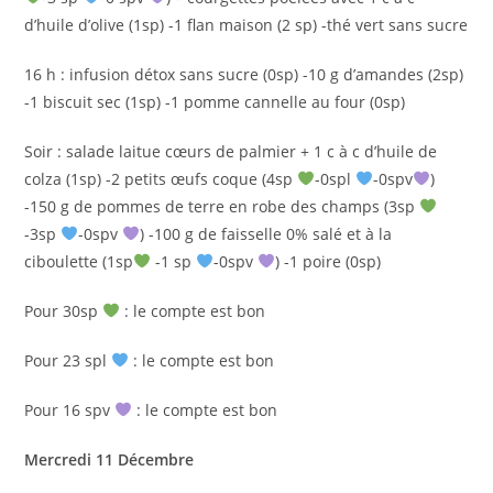
d’huile d’olive (1sp) -1 flan maison (2 sp) -thé vert sans sucre
16 h : infusion détox sans sucre (0sp) -10 g d’amandes (2sp)
-1 biscuit sec (1sp) -1 pomme cannelle au four (0sp)
Soir : salade laitue cœurs de palmier + 1 c à c d’huile de
colza (1sp) -2 petits œufs coque (4sp
-0spl
-0spv
)
-150 g de pommes de terre en robe des champs (3sp
-3sp
-0spv
) -100 g de faisselle 0% salé et à la
ciboulette (1sp
-1 sp
-0spv
) -1 poire (0sp)
Pour 30sp
: le compte est bon
Pour 23 spl
: le compte est bon
Pour 16 spv
: le compte est bon
Mercredi 11 Décembre