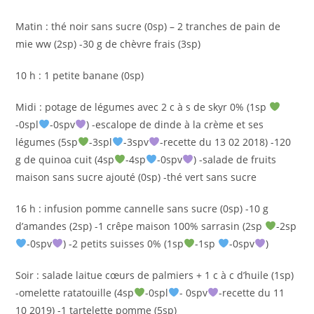
Matin : thé noir sans sucre (0sp) – 2 tranches de pain de
mie ww (2sp) -30 g de chèvre frais (3sp)
10 h : 1 petite banane (0sp)
Midi : potage de légumes avec 2 c à s de skyr 0% (1sp
-0spl
-0spv
) -escalope de dinde à la crème et ses
légumes (5sp
-3spl
-3spv
-recette du 13 02 2018) -120
g de quinoa cuit (4sp
-4sp
-0spv
) -salade de fruits
maison sans sucre ajouté (0sp) -thé vert sans sucre
16 h : infusion pomme cannelle sans sucre (0sp) -10 g
d’amandes (2sp) -1 crêpe maison 100% sarrasin (2sp
-2sp
-0spv
) -2 petits suisses 0% (1sp
-1sp
-0spv
)
Soir : salade laitue cœurs de palmiers + 1 c à c d’huile (1sp)
-omelette ratatouille (4sp
-0spl
- 0spv
-recette du 11
10 2019) -1 tartelette pomme (5sp)