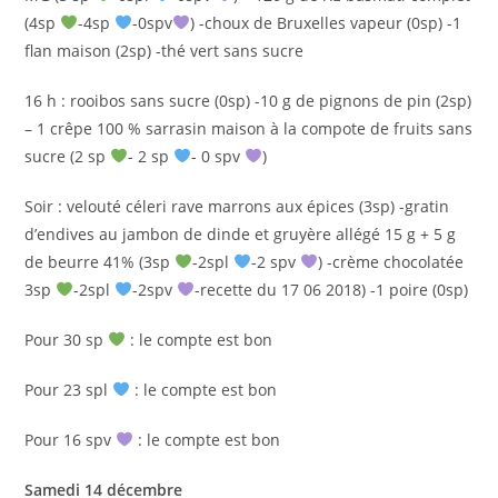
(4sp
-4sp
-0spv
) -choux de Bruxelles vapeur (0sp) -1
flan maison (2sp) -thé vert sans sucre
16 h : rooibos sans sucre (0sp) -10 g de pignons de pin (2sp)
– 1 crêpe 100 % sarrasin maison à la compote de fruits sans
sucre (2 sp
- 2 sp
- 0 spv
)
Soir : velouté céleri rave marrons aux épices (3sp) -gratin
d’endives au jambon de dinde et gruyère allégé 15 g + 5 g
de beurre 41% (3sp
-2spl
-2 spv
) -crème chocolatée
3sp
-2spl
-2spv
-recette du 17 06 2018) -1 poire (0sp)
Pour 30 sp
: le compte est bon
Pour 23 spl
: le compte est bon
Pour 16 spv
: le compte est bon
Samedi 14 décembre