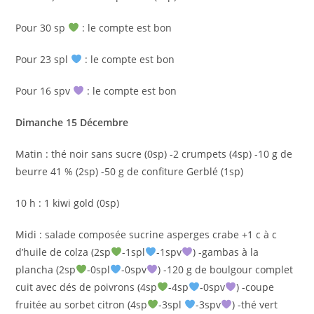
Pour 30 sp
: le compte est bon
Pour 23 spl
: le compte est bon
Pour 16 spv
: le compte est bon
Dimanche 15 Décembre
Matin : thé noir sans sucre (0sp) -2 crumpets (4sp) -10 g de
beurre 41 % (2sp) -50 g de confiture Gerblé (1sp)
10 h : 1 kiwi gold (0sp)
Midi : salade composée sucrine asperges crabe +1 c à c
d’huile de colza (2sp
-1spl
-1spv
) -gambas à la
plancha (2sp
-0spl
-0spv
) -120 g de boulgour complet
cuit avec dés de poivrons (4sp
-4sp
-0spv
) -coupe
fruitée au sorbet citron (4sp
-3spl
-3spv
) -thé vert