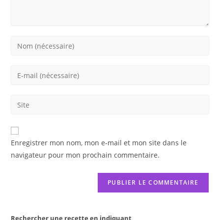
Enter
your
name
Enter
or
your
username
email
Saisir
to
address
l’URL
comment
to
de
comment
votre
Enregistrer mon nom, mon e-mail et mon site dans le
site
navigateur pour mon prochain commentaire.
(facultatif)
Rechercher une recette en indiquant