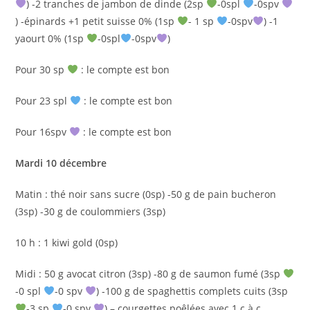
) -2 tranches de jambon de dinde (2sp
-0spl
-0spv
) -épinards +1 petit suisse 0% (1sp
- 1 sp
-0spv
) -1
yaourt 0% (1sp
-0spl
-0spv
)
Pour 30 sp
: le compte est bon
Pour 23 spl
: le compte est bon
Pour 16spv
: le compte est bon
Mardi 10 décembre
Matin : thé noir sans sucre (0sp) -50 g de pain bucheron
(3sp) -30 g de coulommiers (3sp)
10 h : 1 kiwi gold (0sp)
Midi : 50 g avocat citron (3sp) -80 g de saumon fumé (3sp
-0 spl
-0 spv
) -100 g de spaghettis complets cuits (3sp
-3 sp
-0 spv
) – courgettes poêlées avec 1 c à c