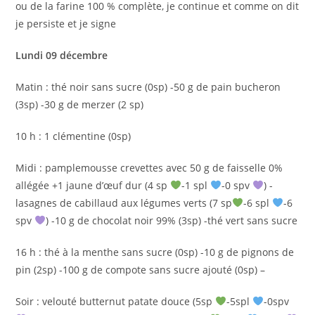
ou de la farine 100 % complète, je continue et comme on dit
je persiste et je signe
Lundi 09 décembre
Matin : thé noir sans sucre (0sp) -50 g de pain bucheron
(3sp) -30 g de merzer (2 sp)
10 h : 1 clémentine (0sp)
Midi : pamplemousse crevettes avec 50 g de faisselle 0%
allégée +1 jaune d’œuf dur (4 sp
-1 spl
-0 spv
) -
lasagnes de cabillaud aux légumes verts (7 sp
-6 spl
-6
spv
) -10 g de chocolat noir 99% (3sp) -thé vert sans sucre
16 h : thé à la menthe sans sucre (0sp) -10 g de pignons de
pin (2sp) -100 g de compote sans sucre ajouté (0sp) –
Soir : velouté butternut patate douce (5sp
-5spl
-0spv