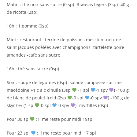
Matin : thé noir sans sucre (0 sp) -3 wasas légers (3sp) -40 g
de ricotta (2sp)
10h : 1 pomme (0sp)
Midi : restaurant : terrine de poissons mesclun -noix de
saint jacques poêlées avec champignons -tartelette poire
amandes -café sans sucre
16h : thé sans sucre (0sp)
Soir : soupe de légumes (0sp) -salade composée sucrine
macédoine +1 c à c d’huile (3sp
-1 spl
-1 spv
) -100 g
de blanc de poulet froid (2sp
-0 spl
-0 spv
) -100 g de
skyr 0% (1 sp
-0 spl
-0 spv
) -myrtilles (0sp)
Pour 30 sp
: il me reste pour midi 19sp
Pour 23 spl
: il me reste pour midi 17 spl