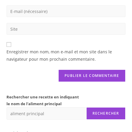
name
Enter
or
your
username
email
Saisir
to
address
l’URL
comment
to
de
comment
votre
Enregistrer mon nom, mon e-mail et mon site dans le
site
navigateur pour mon prochain commentaire.
(facultatif)
Rechercher une recette en indiquant
le nom de l'aliment principal
RECHERCHER