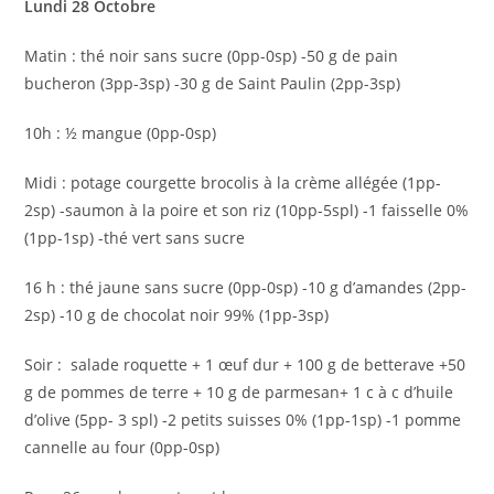
Lundi 28 Octobre
Matin : thé noir sans sucre (0pp-0sp) -50 g de pain
bucheron (3pp-3sp) -30 g de Saint Paulin (2pp-3sp)
10h : ½ mangue (0pp-0sp)
Midi : potage courgette brocolis à la crème allégée (1pp-
2sp) -saumon à la poire et son riz (10pp-5spl) -1 faisselle 0%
(1pp-1sp) -thé vert sans sucre
16 h : thé jaune sans sucre (0pp-0sp) -10 g d’amandes (2pp-
2sp) -10 g de chocolat noir 99% (1pp-3sp)
Soir : salade roquette + 1 œuf dur + 100 g de betterave +50
g de pommes de terre + 10 g de parmesan+ 1 c à c d’huile
d’olive (5pp- 3 spl) -2 petits suisses 0% (1pp-1sp) -1 pomme
cannelle au four (0pp-0sp)