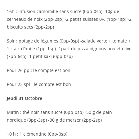
16h : infusion camomille sans sucre (0pp-0sp) -10g de
cerneaux de noix (2pp-2sp) -2 petits suisses 0% (1pp-1sp) -2
biscuits secs (2pp-2sp)
Soir : potage de légumes (0pp-0sp) -salade verte + tomate +
1 c à c d’huile (1pp-1sp) -1part de pizza oignons poulet olive
(7pp-6sp) -1 petit kaki (0pp-0sp)
Pour 26 pp : le compte est bon
Pour 23 spl : le compte est bon
Jeudi 31 Octobre
Matin : thé noir sans sucre (0pp-0sp) -50 g de pain
nordique (3pp-3sp) -30 g de merzer (2pp-2sp)
10 h : 1 clémentine (0pp-0sp)