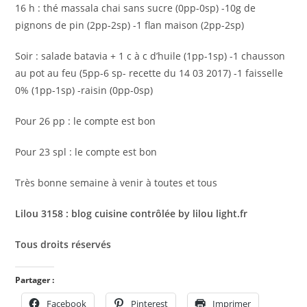
16 h : thé massala chai sans sucre (0pp-0sp) -10g de
pignons de pin (2pp-2sp) -1 flan maison (2pp-2sp)
Soir : salade batavia + 1 c à c d’huile (1pp-1sp) -1 chausson
au pot au feu (5pp-6 sp- recette du 14 03 2017) -1 faisselle
0% (1pp-1sp) -raisin (0pp-0sp)
Pour 26 pp : le compte est bon
Pour 23 spl : le compte est bon
Très bonne semaine à venir à toutes et tous
Lilou 3158 : blog cuisine contrôlée by lilou light.fr
Tous droits réservés
Partager :
Facebook
Pinterest
Imprimer