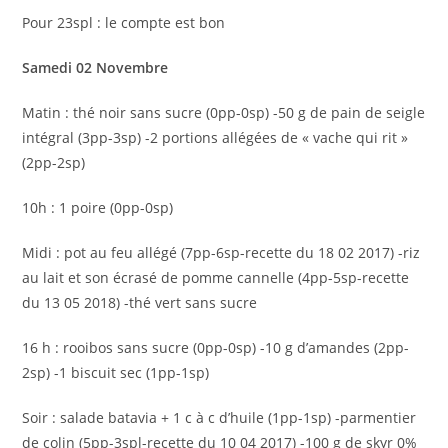
Pour 23spl : le compte est bon
Samedi 02 Novembre
Matin : thé noir sans sucre (0pp-0sp) -50 g de pain de seigle
intégral (3pp-3sp) -2 portions allégées de « vache qui rit »
(2pp-2sp)
10h : 1 poire (0pp-0sp)
Midi : pot au feu allégé (7pp-6sp-recette du 18 02 2017) -riz
au lait et son écrasé de pomme cannelle (4pp-5sp-recette
du 13 05 2018) -thé vert sans sucre
16 h : rooibos sans sucre (0pp-0sp) -10 g d’amandes (2pp-
2sp) -1 biscuit sec (1pp-1sp)
Soir : salade batavia + 1 c à c d’huile (1pp-1sp) -parmentier
de colin (5pp-3spl-recette du 10 04 2017) -100 g de skyr 0%