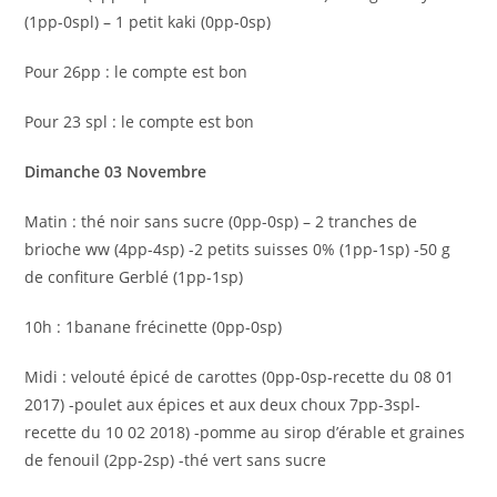
(1pp-0spl) – 1 petit kaki (0pp-0sp)
Pour 26pp : le compte est bon
Pour 23 spl : le compte est bon
Dimanche 03 Novembre
Matin : thé noir sans sucre (0pp-0sp) – 2 tranches de
brioche ww (4pp-4sp) -2 petits suisses 0% (1pp-1sp) -50 g
de confiture Gerblé (1pp-1sp)
10h : 1banane frécinette (0pp-0sp)
Midi : velouté épicé de carottes (0pp-0sp-recette du 08 01
2017) -poulet aux épices et aux deux choux 7pp-3spl-
recette du 10 02 2018) -pomme au sirop d’érable et graines
de fenouil (2pp-2sp) -thé vert sans sucre