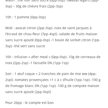
Matin : thé noir sans sucre (0pp-0sp) -3wasas légers (3pp-
3sp) – 30g de chèvre frais (2pp-3sp)
10h : 1 pomme (0pp-0sp)
Midi : avocat citron (2pp-3sp) -noix de saint jacques à
l’écrasé de chou-fleur (7pp-4spl) -salade de fruits maison
sans sucre ajouté (0pp-0sp) -1 boule de sorbet citron (1pp-
3sp) -thé vert sans sucre
16h : infusion « after meal » (0pp-0sp) -10g de cerneaux de
noix (2pp-2sp) -1 faisselle 0% (1pp-1sp)
Soir : 1 œuf coque + 2 tranches de pain de mie ww (4pp-
2spl) -tomates provençales +1 c à c d’huile (1pp-1sp) -100 g
de fromage blanc 0% (1pp-1sp) -100 g de compote maison
sans sucre ajouté (2pp-0spl)
Pour 26pp : le compte est bon