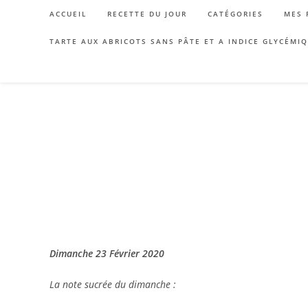
Skip
ACCUEIL
RECETTE DU JOUR
CATÉGORIES
MES 
to
content
TARTE AUX ABRICOTS SANS PÂTE ET A INDICE GLYCÉMI
Dimanche 23 Février 2020
La note sucrée du dimanche :