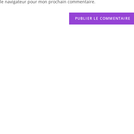
 le navigateur pour mon prochain commentaire.
votre
site
(facultatif)