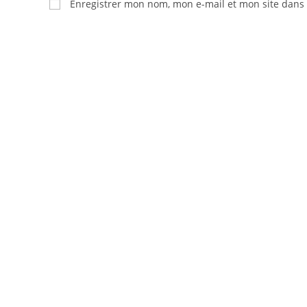
Enregistrer mon nom, mon e-mail et mon site dans
or
address
username
to
to
comment
comment