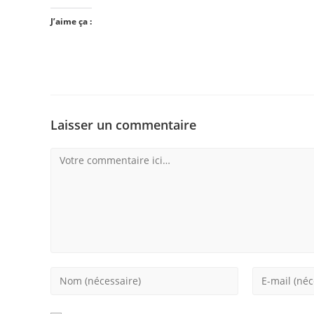
J’aime ça :
Laisser un commentaire
Comment
Enter
Enter
your
your
name
email