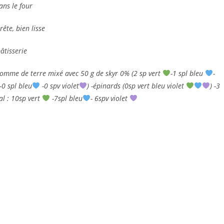
ans le four
ête, bien lisse
âtisserie
pomme de terre mixé avec 50 g de skyr 0% (2 sp vert
-1 spl bleu
-
-0 spl bleu
-0 spv violet
) -épinards (0sp vert bleu violet
) -3
tal : 10sp vert
-7spl bleu
- 6spv violet