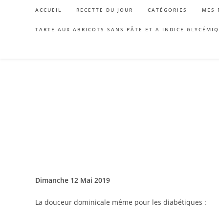
Skip
ACCUEIL
RECETTE DU JOUR
CATÉGORIES
MES 
to
content
TARTE AUX ABRICOTS SANS PÂTE ET A INDICE GLYCÉMI
Dimanche 12 Mai 2019
La douceur dominicale même pour les diabétiques :