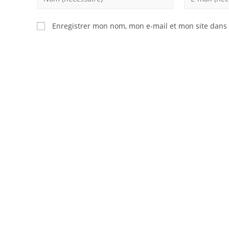
your
your
name
email
Enregistrer mon nom, mon e-mail et mon site dans
or
address
username
to
to
comment
comment