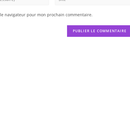
l’URL
de
 le navigateur pour mon prochain commentaire.
votre
site
(facultatif)