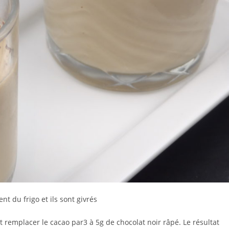
nt du frigo et ils sont givrés
remplacer le cacao par3 à 5g de chocolat noir râpé. Le résultat