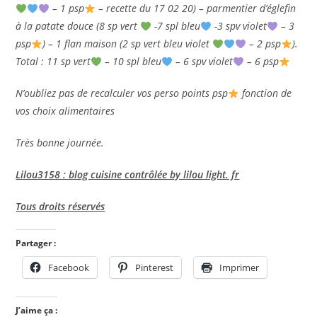
– 1 psp
– recette du 17 02 20) – parmentier d’églefin
à la patate douce (8 sp vert
-7 spl bleu
-3 spv violet
– 3
psp
) – 1 flan maison (2 sp vert bleu violet
– 2 psp
).
Total : 11 sp vert
– 10 spl bleu
– 6 spv violet
– 6 psp
N’oubliez pas de recalculer vos perso points psp
fonction de
vos choix alimentaires
Très bonne journée.
Lilou3158 : blog cuisine contrôlée by lilou light. fr
Tous droits réservés
Partager :
Facebook
Pinterest
Imprimer
J’aime ça :