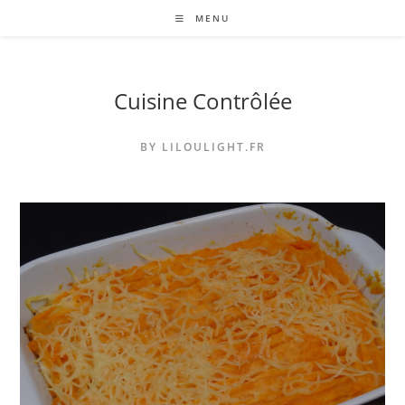
Skip
MENU
to
content
Cuisine Contrôlée
BY LILOULIGHT.FR