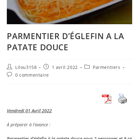
PARMENTIER D’ÉGLEFIN A LA
PATATE DOUCE
Auteur/autrice
Publication
Post
Lilou3158
1 avril 2022
Parmentiers
de
publiée :
category:
Commentaires
0 commentaire
la
de
publication :
la
publication :
Vendredi 01 Avril 2022
À préparer à l’avance :
Parmentier d’églefin à la patate douce pour 2 personnes et 8 sp