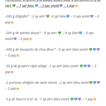
vert
– 7 spl bleu
– 3 spv violet
– 3 psp
-200 g d’églefin* : 2 sp vert
-0 spl bleu
– 0 spv violet
– 0
psp
-200 g de patate douce* : 8 sp vert
– 8 sp bleu
– 0 spv
violet
– 0 psp
-300 g de bouquets de chou-fleur* : 0 sp vert bleu violet
– 0 psp
-30 g de gruyère râpé allégé : 2 sp vert bleu violet
– 3
psp
-2 portions allégées de saint moret : 2 sp vert bleu violet
– 2 psp
-5 g de beurre à 41 % : 1 sp vert bleu violet
– 1 psp