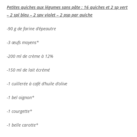
Petites quiches aux légumes sans pâte : 16 quiches et 2 sp vert
– 2 spl bleu – 2 spv violet – 2 psp par quiche
-90 g de farine d’épeautre
-3 œufs moyens*
-200 ml de crème à 12%
-150 ml de lait écrémé
-1 cuillerée à café d’huile d’olive
-1 bel oignon*
-1 courgette*
-1 belle carotte*