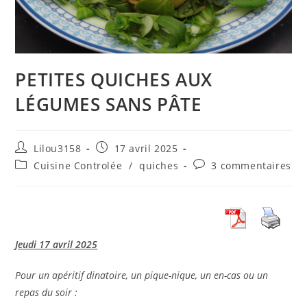
PETITES QUICHES AUX
LÉGUMES SANS PÂTE
Auteur/autrice
Publication
Lilou3158
17 avril 2025
de
publiée :
Post
Commentaires
Cuisine Controlée
/
quiches
3 commentaires
la
category:
de
publication :
la
publication :
Jeudi 17 avril 2025
Pour un apéritif dinatoire, un pique-nique, un en-cas ou un
repas du soir :