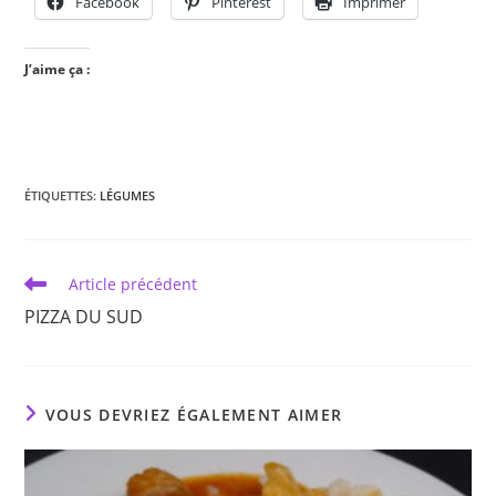
Facebook
Pinterest
Imprimer
J’aime ça :
ÉTIQUETTES
:
LÉGUMES
Read
Article précédent
more
PIZZA DU SUD
articles
VOUS DEVRIEZ ÉGALEMENT AIMER