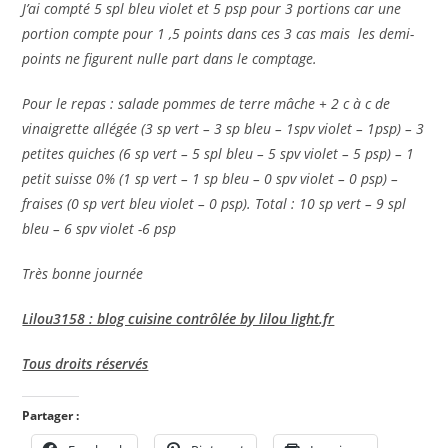
J’ai compté 5 spl bleu violet et 5 psp pour 3 portions car une
portion compte pour 1 ,5 points dans ces 3 cas mais les demi-
points ne figurent nulle part dans le comptage.
Pour le repas : salade pommes de terre mâche + 2 c à c de
vinaigrette allégée (3 sp vert – 3 sp bleu – 1spv violet – 1psp) – 3
petites quiches (6 sp vert – 5 spl bleu – 5 spv violet – 5 psp) – 1
petit suisse 0% (1 sp vert – 1 sp bleu – 0 spv violet – 0 psp) –
fraises (0 sp vert bleu violet – 0 psp). Total : 10 sp vert – 9 spl
bleu – 6 spv violet -6 psp
Très bonne journée
Lilou3158 : blog cuisine contrôlée by lilou light.fr
Tous droits réservés
Partager :