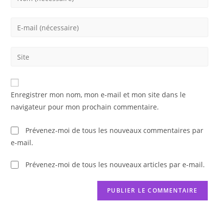
your
name
Enter
or
your
username
email
Saisir
to
address
l’URL
comment
to
de
comment
votre
Enregistrer mon nom, mon e-mail et mon site dans le
site
navigateur pour mon prochain commentaire.
(facultatif)
Prévenez-moi de tous les nouveaux commentaires par
e-mail.
Prévenez-moi de tous les nouveaux articles par e-mail.