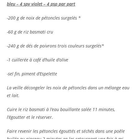
bleu – 4 spv violet – 4 psp par part
-200 g de noix de pétoncles surgelés *
-60 g de riz basmati cru
-240 g de dés de poivrons trois couleurs surgelés*
-1 cuillerée à café d’huile d’olive
-sel fin, piment d’Espelette
La veille décongeler les noix de pétoncles dans un mélange eau
et lait.
Cuire le riz basmati à l’eau bouillante salée 11 minutes,
l’égoutter et le réserver.
Faire revenir les pétoncles égouttés et séchés dans une poêle
huilée au pinceau 2 minutes en les retournant une fois à mi-