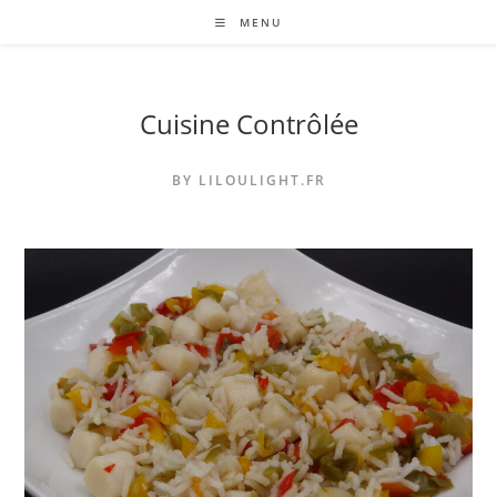
Skip
MENU
to
content
Cuisine Contrôlée
BY LILOULIGHT.FR