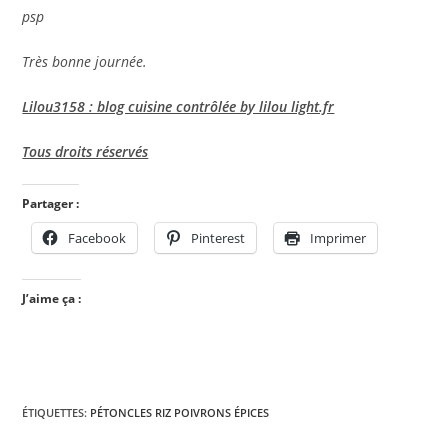
psp
Très bonne journée.
Lilou3158 : blog cuisine contrôlée by lilou light.fr
Tous droits réservés
Partager :
Facebook
Pinterest
Imprimer
J’aime ça :
ÉTIQUETTES
:
PÉTONCLES RIZ POIVRONS ÉPICES