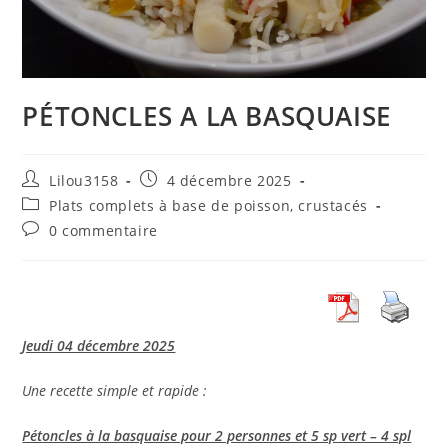
PÉTONCLES A LA BASQUAISE
Auteur/autrice
Publication
Lilou3158
4 décembre 2025
de
publiée :
Post
Plats complets à base de poisson, crustacés
la
category:
Commentaires
0 commentaire
publication :
de
la
publication :
Jeudi 04 décembre 2025
Une recette simple et rapide :
Pétoncles à la basquaise pour 2 personnes et 5 sp vert – 4 spl