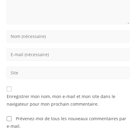
Enter
your
name
Enter
or
your
username
email
Saisir
to
address
l’URL
comment
to
de
comment
votre
Enregistrer mon nom, mon e-mail et mon site dans le
site
navigateur pour mon prochain commentaire.
(facultatif)
Prévenez-moi de tous les nouveaux commentaires par
e-mail.