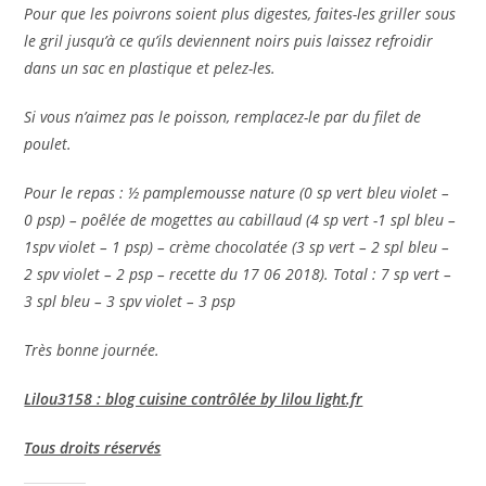
Pour que les poivrons soient plus digestes, faites-les griller sous
le gril jusqu’à ce qu’ils deviennent noirs puis laissez refroidir
dans un sac en plastique et pelez-les.
Si vous n’aimez pas le poisson, remplacez-le par du filet de
poulet.
Pour le repas : ½ pamplemousse nature (0 sp vert bleu violet –
0 psp) – poêlée de mogettes au cabillaud (4 sp vert -1 spl bleu –
1spv violet – 1 psp) – crème chocolatée (3 sp vert – 2 spl bleu –
2 spv violet – 2 psp – recette du 17 06 2018). Total : 7 sp vert –
3 spl bleu – 3 spv violet – 3 psp
Très bonne journée.
Lilou3158 : blog cuisine contrôlée by lilou light.fr
Tous droits réservés