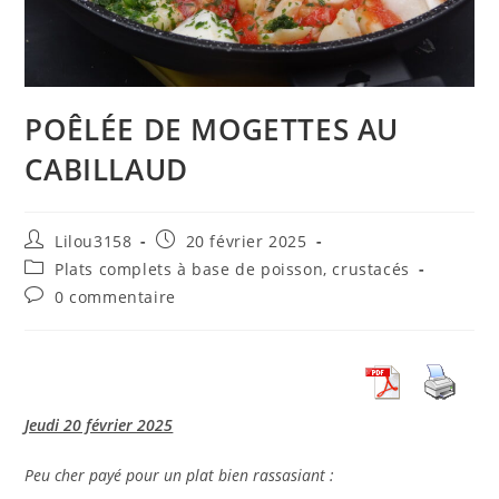
POÊLÉE DE MOGETTES AU
CABILLAUD
Auteur/autrice
Publication
Lilou3158
20 février 2025
de
publiée :
Post
Plats complets à base de poisson, crustacés
la
category:
Commentaires
0 commentaire
publication :
de
la
publication :
Jeudi 20 février 2025
Peu cher payé pour un plat bien rassasiant :