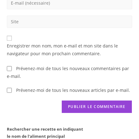
Enter
or
your
username
email
Saisir
to
address
l’URL
comment
to
de
comment
votre
Enregistrer mon nom, mon e-mail et mon site dans le
site
navigateur pour mon prochain commentaire.
(facultatif)
Prévenez-moi de tous les nouveaux commentaires par
e-mail.
Prévenez-moi de tous les nouveaux articles par e-mail.
Rechercher une recette en indiquant
le nom de l'aliment principal