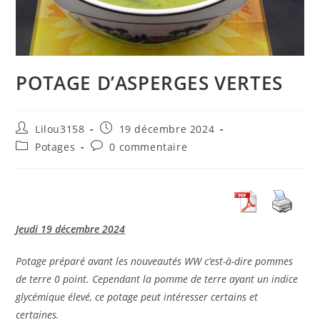
POTAGE D’ASPERGES VERTES
Auteur/autrice
Publication
Lilou3158
19 décembre 2024
de
publiée :
Post
Commentaires
Potages
0 commentaire
la
category:
de
publication :
la
publication :
Jeudi 19 décembre 2024
Potage préparé avant les nouveautés WW c’est-à-dire pommes
de terre 0 point. Cependant la pomme de terre ayant un indice
glycémique élevé, ce potage peut intéresser certains et
certaines.