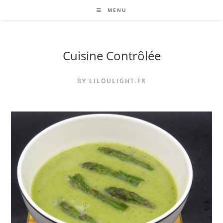
Skip
MENU
to
content
Cuisine Contrôlée
BY LILOULIGHT.FR