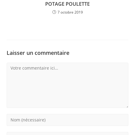
POTAGE POULETTE
7 octobre 2019
Laisser un commentaire
Comment
Enter
your
name