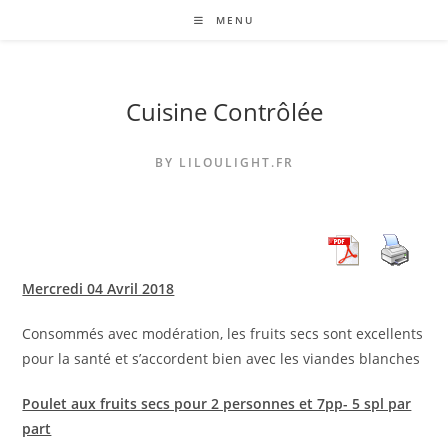
Skip
MENU
to
content
Cuisine Contrôlée
BY LILOULIGHT.FR
Mercredi 04 Avril 2018
Consommés avec modération, les fruits secs sont excellents
pour la santé et s’accordent bien avec les viandes blanches
Poulet aux fruits secs pour 2 personnes et 7pp- 5 spl par
part