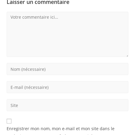
Laisser un commentaire
Comment
Enter
your
name
Enter
or
your
username
email
Saisir
to
address
l’URL
comment
to
de
comment
votre
Enregistrer mon nom, mon e-mail et mon site dans le
site