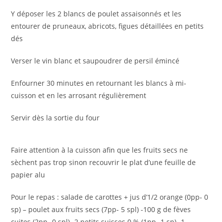
Y déposer les 2 blancs de poulet assaisonnés et les
entourer de pruneaux, abricots, figues détaillées en petits
dés
Verser le vin blanc et saupoudrer de persil émincé
Enfourner 30 minutes en retournant les blancs à mi-
cuisson et en les arrosant régulièrement
Servir dès la sortie du four
Faire attention à la cuisson afin que les fruits secs ne
sèchent pas trop sinon recouvrir le plat d’une feuille de
papier alu
Pour le repas : salade de carottes + jus d’1/2 orange (0pp- 0
sp) – poulet aux fruits secs (7pp- 5 spl) -100 g de fèves
cuites (2pp- 0 spl) -2 petits suisses 0 % (1pp- 1 sp) -1