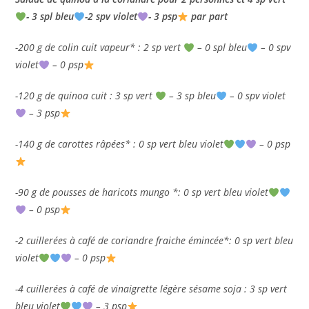
- 3 spl bleu
-2 spv violet
- 3 psp
par part
-200 g de colin cuit vapeur* : 2 sp vert
– 0 spl bleu
– 0 spv
violet
– 0 psp
-120 g de quinoa cuit : 3 sp vert
– 3 sp bleu
– 0 spv violet
– 3 psp
-140 g de carottes râpées* : 0 sp vert bleu violet
– 0 psp
-90 g de pousses de haricots mungo *: 0 sp vert bleu violet
– 0 psp
-2 cuillerées à café de coriandre fraiche émincée*: 0 sp vert bleu
violet
– 0 psp
-4 cuillerées à café de vinaigrette légère sésame soja : 3 sp vert
bleu violet
– 3 psp