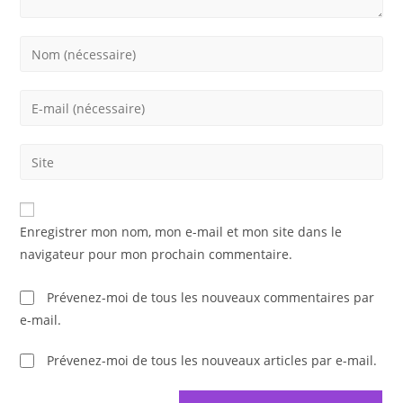
Enter
your
name
Enter
or
your
username
email
Saisir
to
address
l’URL
comment
to
de
comment
votre
Enregistrer mon nom, mon e-mail et mon site dans le
site
navigateur pour mon prochain commentaire.
(facultatif)
Prévenez-moi de tous les nouveaux commentaires par
e-mail.
Prévenez-moi de tous les nouveaux articles par e-mail.