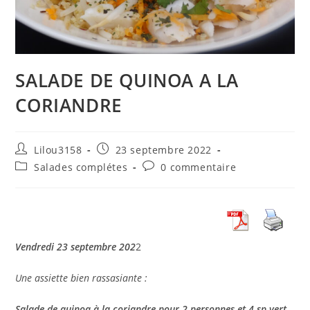
SALADE DE QUINOA A LA
CORIANDRE
Auteur/autrice
Publication
Lilou3158
23 septembre 2022
de
publiée :
Post
Commentaires
Salades complétes
0 commentaire
la
category:
de
publication :
la
publication :
Vendredi 23 septembre 202
2
Une assiette bien rassasiante :
Salade de quinoa à la coriandre pour 2 personnes et 4 sp vert