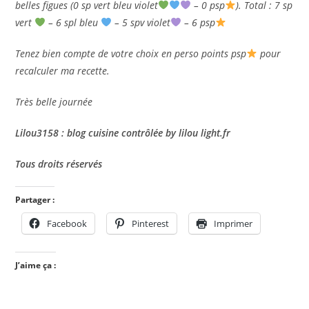
belles figues (0 sp vert bleu violet
– 0 psp
). Total : 7 sp
vert
– 6 spl bleu
– 5 spv violet
– 6 psp
Tenez bien compte de votre choix en perso points psp
pour
recalculer ma recette.
Très belle journée
Lilou3158 : blog cuisine contrôlée by lilou light.fr
Tous droits réservés
Partager :
Facebook
Pinterest
Imprimer
J’aime ça :