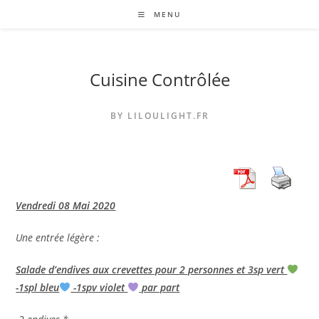
Skip
MENU
to
content
Cuisine Contrôlée
BY LILOULIGHT.FR
Vendredi 08 Mai 2020
Une entrée légère :
Salade d’endives aux crevettes pour 2 personnes et 3sp vert
-1spl bleu
-1spv violet
par part