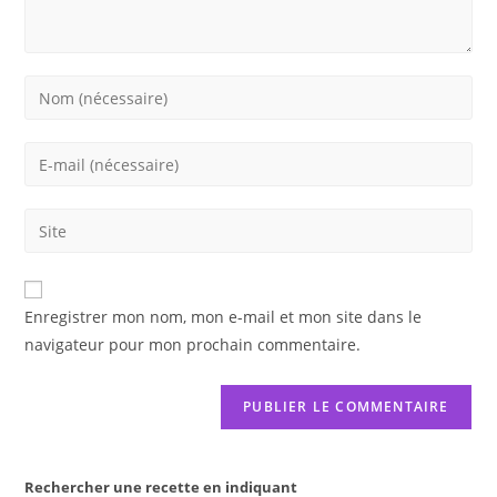
Enter
your
name
Enter
or
your
username
email
Saisir
to
address
l’URL
comment
to
de
comment
votre
Enregistrer mon nom, mon e-mail et mon site dans le
site
navigateur pour mon prochain commentaire.
(facultatif)
Rechercher une recette en indiquant