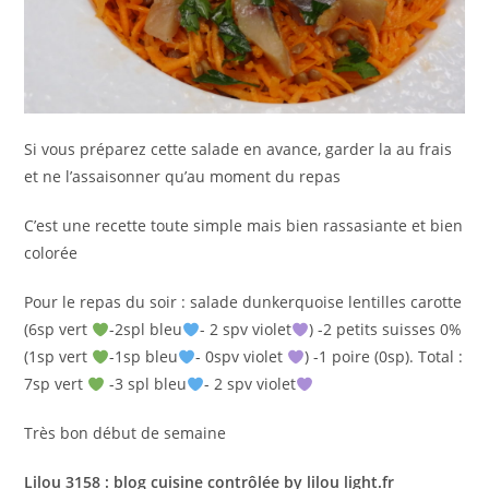
Si vous préparez cette salade en avance, garder la au frais
et ne l’assaisonner qu’au moment du repas
C’est une recette toute simple mais bien rassasiante et bien
colorée
Pour le repas du soir : salade dunkerquoise lentilles carotte
(6sp vert
-2spl bleu
- 2 spv violet
) -2 petits suisses 0%
(1sp vert
-1sp bleu
- 0spv violet
) -1 poire (0sp). Total :
7sp vert
-3 spl bleu
- 2 spv violet
Très bon début de semaine
Lilou 3158 : blog cuisine contrôlée by lilou light.fr