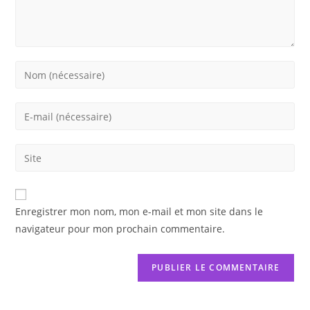
Enter
your
name
Enter
or
your
username
email
Saisir
to
address
l’URL
comment
to
de
comment
votre
Enregistrer mon nom, mon e-mail et mon site dans le
site
navigateur pour mon prochain commentaire.
(facultatif)