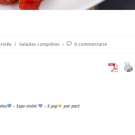
Commentaires
trolée
/
Salades complétes
0 commentaire
de
la
publication :
bleu
– 5spv violet
– 5 psp
par part