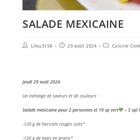
SALADE MEXICAINE
Auteur/autrice
Publication
Post
Lilou3158
29 août 2024
Cuisine Con
de
publiée :
category:
la
publication :
Jeudi 29 août 2024
Un mélange de saveurs et de couleurs :
Salade mexicaine pour 2 personnes et 10 sp vert
– 5 spl 
-120 g de haricots rouges cuits*
-120 g de maïs en grains*