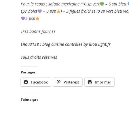
Pour le repas : salade mexicaine (10 sp vert
– 5 spl bleu
spv violet
– 0 psp
) – 3 figues fraiches (0 sp vert bleu vio
5 psp
Très bonne journée
Lilou3158 : blog cuisine contrôlée by lilou light.fr
Tous droits réservés
Partager :
Facebook
Pinterest
Imprimer
J’aime ça :