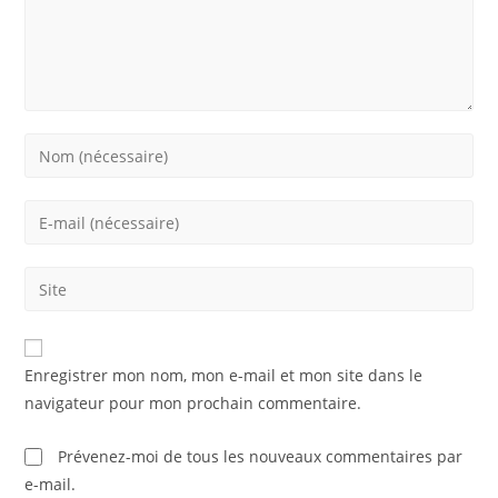
Enter
your
name
Enter
or
your
username
email
Saisir
to
address
l’URL
comment
to
de
comment
votre
Enregistrer mon nom, mon e-mail et mon site dans le
site
navigateur pour mon prochain commentaire.
(facultatif)
Prévenez-moi de tous les nouveaux commentaires par
e-mail.