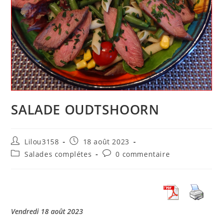
SALADE OUDTSHOORN
Auteur/autrice
Publication
Lilou3158
18 août 2023
de
publiée :
Post
Commentaires
Salades complétes
0 commentaire
la
category:
de
publication :
la
publication :
Vendredi 18 août 2023