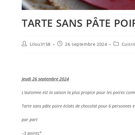
TARTE SANS PÂTE PO
Auteur/autrice
Publication
Post
Lilou3158
26 septembre 2024
Cuisi
de
publiée :
category:
la
publication :
Jeudi 26 septembre 2024
L’automne est la saison la plus propice pour les poires co
Tarte sans pâte poire éclats de chocolat pour 6 personnes et 
par part
–
3 poires*