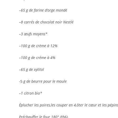
–
65 g de farine d’orge mondé
–
8 carrés de chocolat noir Nestlé
–
3 œufs moyens*
–
100 g de crème à 12%
–
100 g de crème à 4%
–
65 g de xylitol
-5
g de beurre pour le moule
–
1 citron bio*
Éplucher les poires,les couper en 4,ôter le cœur et les pépins
Préchauffer le four 180° (th6).