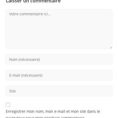
Laisser un commentaire
Comment
Enter
your
name
Enter
or
your
username
email
Saisir
to
address
l’URL
comment
to
de
comment
votre
Enregistrer mon nom, mon e-mail et mon site dans le
site
navigateur pour mon prochain commentaire.