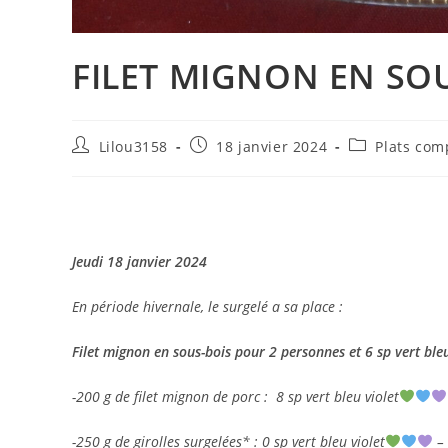
FILET MIGNON EN SO
Auteur/autrice
Publication
Post
Lilou3158
18 janvier 2024
Plats com
de
publiée :
category:
la
publication :
Jeudi 18 janvier 2024
En période hivernale, le surgelé a sa place :
Filet mignon en sous-bois pour 2 personnes et 6 sp vert bleu
-200 g de filet mignon de porc : 8 sp vert bleu violet
-250 g de girolles surgelées* : 0 sp vert bleu violet
– 