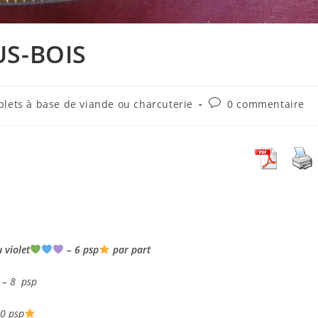
US-BOIS
Commentaires
plets à base de viande ou charcuterie
0 commentaire
de
la
publication :
 violet
– 6 psp
par part
– 8 psp
0 psp