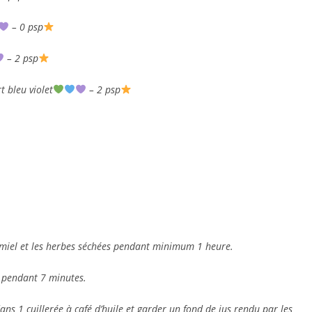
– 0 psp
– 2 psp
t bleu violet
– 2 psp
le miel et les herbes séchées pendant minimum 1 heure.
s pendant 7 minutes.
ns 1 cuillerée à café d’huile et garder un fond de jus rendu par les