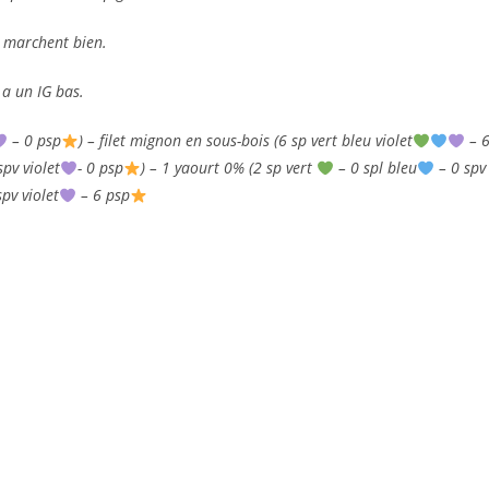
s marchent bien.
 a un IG bas.
– 0 psp
) – filet mignon en sous-bois (6 sp vert bleu violet
– 
spv violet
- 0 psp
) – 1 yaourt 0% (2 sp vert
– 0 spl bleu
– 0 spv
pv violet
– 6 psp