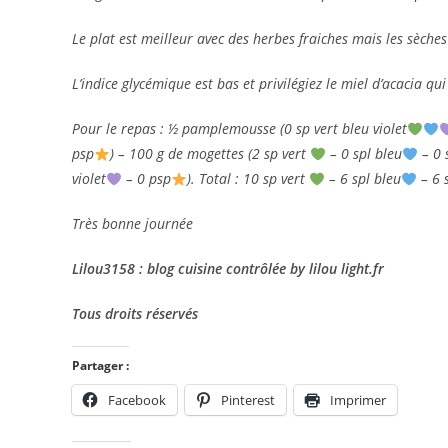
Le plat est meilleur avec des herbes fraiches mais les sèche
L’indice glycémique est bas et privilégiez le miel d’acacia qui
Pour le repas : ½ pamplemousse (0 sp vert bleu violet
psp
) – 100 g de mogettes (2 sp vert
– 0 spl bleu
– 0 
violet
– 0 psp
). Total : 10 sp vert
– 6 spl bleu
– 6 s
Très bonne journée
Lilou3158 : blog cuisine contrôlée by lilou light.fr
Tous droits réservés
Partager :
Facebook
Pinterest
Imprimer