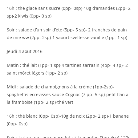
16h : thé glacé sans sucre (0pp- 0sp)-10g d’amandes (2pp- 2
sp)-2 kiwis (0pp- 0 sp)
Soir : salade d’un soir d’été (5pp- 5 sp)- 2 tranches de pain
de mie ww (2pp- 2sp)-1 yaourt sveltesse vanille (1pp- 1 sp)
Jeudi 4 aout 2016
Matin : thé lait (1pp- 1 sp)-4 tartines sarrasin (4pp- 4 sp)- 2
saint môret légers (1pp- 2 sp)
Midi : salade de champignons à la crème (1pp-2sp)-
spaghettis écrevisses sauce Cognac (7 pp- 5 sp)-petit flan à
la framboise (1pp- 2 sp)-thé vert
16h : thé blanc (0pp- 0sp)-10g de noix (2pp- 2 sp)-1 banane
(0pp- 0sp)
Soir : tartare de concombre feta à la menthe (3pp-4sp)-120g