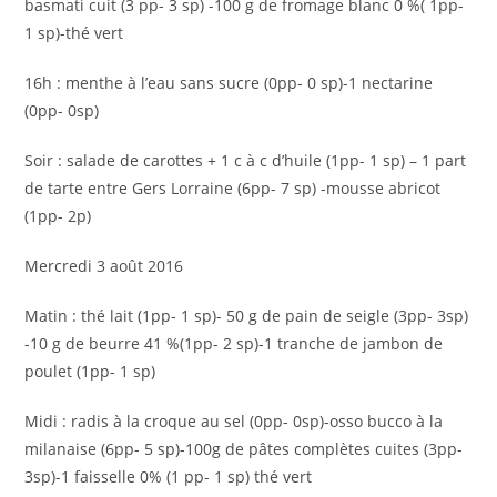
basmati cuit (3 pp- 3 sp) -100 g de fromage blanc 0 %( 1pp-
1 sp)-thé vert
16h : menthe à l’eau sans sucre (0pp- 0 sp)-1 nectarine
(0pp- 0sp)
Soir : salade de carottes + 1 c à c d’huile (1pp- 1 sp) – 1 part
de tarte entre Gers Lorraine (6pp- 7 sp) -mousse abricot
(1pp- 2p)
Mercredi 3 août 2016
Matin : thé lait (1pp- 1 sp)- 50 g de pain de seigle (3pp- 3sp)
-10 g de beurre 41 %(1pp- 2 sp)-1 tranche de jambon de
poulet (1pp- 1 sp)
Midi : radis à la croque au sel (0pp- 0sp)-osso bucco à la
milanaise (6pp- 5 sp)-100g de pâtes complètes cuites (3pp-
3sp)-1 faisselle 0% (1 pp- 1 sp) thé vert