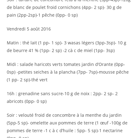
de blanc de poulet froid cornichons (4pp- 2 sp)- 30 g de
pain (2pp-2sp)-1 pêche (0pp- 0 sp)
Vendredi 5 août 2016
Matin : thé lait (1 pp- 1 sp)- 3 wasas légers (3pp-3sp)- 10 g
de beurre 41 % (1pp- 2 sp) -2 cà c de miel (1pp- 3sp)
Midi : salade haricots verts tomates jardin d’Orante (0pp-
0sp) -petites seiches à la plancha (7pp- 7sp)-mousse pêche
(1 pp- 2 sp)-thé vert
16h : grenadine sans sucre-10 g de noix : 2pp- 2 sp- 2
abricots (0pp- 0 sp)
Soir : velouté froid de concombre à la menthe du jardin
(5pp-5 sp)- omelette aux pommes de terre (1 œuf -100g de
pommes de terre -1 c à c d’huile : 5pp- 5 sp)-1 nectarine