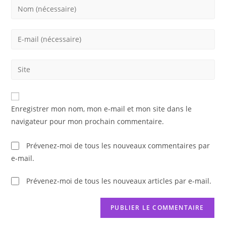
Enter
your
name
Enter
or
your
username
email
Saisir
to
address
l’URL
comment
to
de
comment
votre
Enregistrer mon nom, mon e-mail et mon site dans le
site
navigateur pour mon prochain commentaire.
(facultatif)
Prévenez-moi de tous les nouveaux commentaires par
e-mail.
Prévenez-moi de tous les nouveaux articles par e-mail.