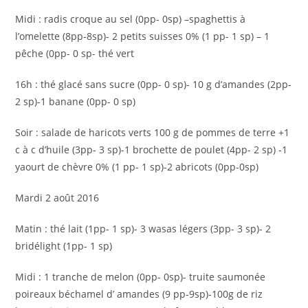
Midi : radis croque au sel (0pp- 0sp) –spaghettis à
l’omelette (8pp-8sp)- 2 petits suisses 0% (1 pp- 1 sp) – 1
pêche (0pp- 0 sp- thé vert
16h : thé glacé sans sucre (0pp- 0 sp)- 10 g d’amandes (2pp-
2 sp)-1 banane (0pp- 0 sp)
Soir : salade de haricots verts 100 g de pommes de terre +1
c à c d’huile (3pp- 3 sp)-1 brochette de poulet (4pp- 2 sp) -1
yaourt de chèvre 0% (1 pp- 1 sp)-2 abricots (0pp-0sp)
Mardi 2 août 2016
Matin : thé lait (1pp- 1 sp)- 3 wasas légers (3pp- 3 sp)- 2
bridélight (1pp- 1 sp)
Midi : 1 tranche de melon (0pp- 0sp)- truite saumonée
poireaux béchamel d’ amandes (9 pp-9sp)-100g de riz