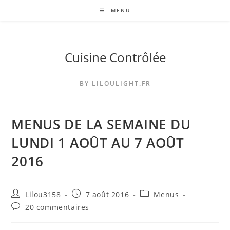
Skip
MENU
to
content
Cuisine Contrôlée
BY LILOULIGHT.FR
MENUS DE LA SEMAINE DU
LUNDI 1 AOÛT AU 7 AOÛT
2016
Auteur/autrice
Publication
Post
Lilou3158
7 août 2016
Menus
de
publiée :
category:
Commentaires
20 commentaires
la
de
publication :
la