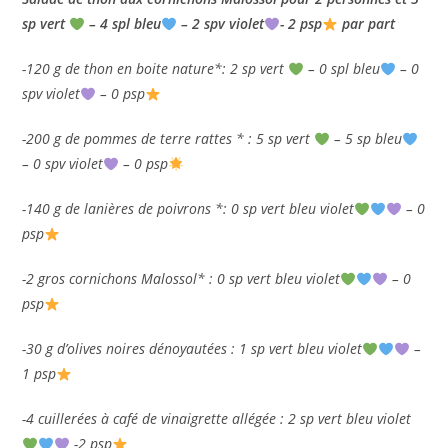
sp vert
– 4 spl bleu
– 2 spv violet
- 2 psp
par part
-120 g de thon en boite nature*: 2 sp vert
– 0 spl bleu
– 0
spv violet
– 0 psp
-200 g de pommes de terre rattes * : 5 sp vert
– 5 sp bleu
– 0 spv violet
– 0 psp
-140 g de lanières de poivrons *: 0 sp vert bleu violet
– 0
psp
-2 gros cornichons Malossol* : 0 sp vert bleu violet
– 0
psp
-30 g d’olives noires dénoyautées : 1 sp vert bleu violet
–
1 psp
-4 cuillerées à café de vinaigrette allégée : 2 sp vert bleu violet
-2 psp