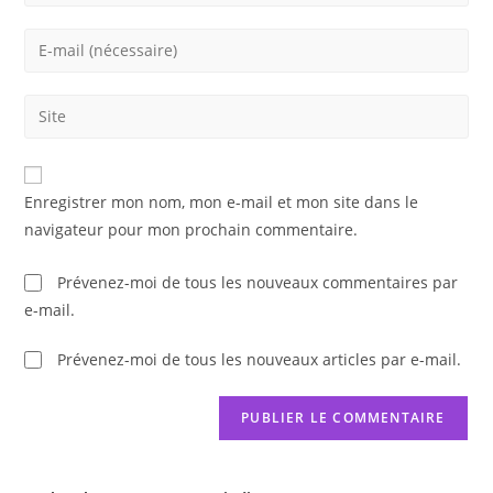
your
name
Enter
or
your
username
email
Saisir
to
address
l’URL
comment
to
de
comment
votre
Enregistrer mon nom, mon e-mail et mon site dans le
site
navigateur pour mon prochain commentaire.
(facultatif)
Prévenez-moi de tous les nouveaux commentaires par
e-mail.
Prévenez-moi de tous les nouveaux articles par e-mail.