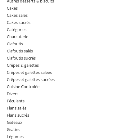
Autres desserts & biscuits
Cakes
Cakes salés
Cakes sucrés
Catégories
Charcuterie
Clafoutis
Clafoutis salés
Clafoutis sucrés
Crêpes & galettes
Crêpes et galettes salées
Crêpes et galettes sucrées
Cuisine Controlée
Divers
Féculents
Flans salés
Flans sucrés
Gâteaux
Gratins
Légumes