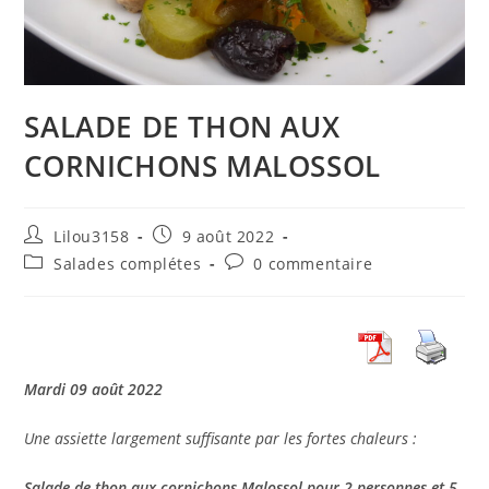
SALADE DE THON AUX
CORNICHONS MALOSSOL
Auteur/autrice
Publication
Lilou3158
9 août 2022
de
publiée :
Post
Commentaires
Salades complétes
0 commentaire
la
category:
de
publication :
la
publication :
Mardi 09 août 2022
Une assiette largement suffisante par les fortes chaleurs :
Salade de thon aux cornichons Malossol pour 2 personnes et 5