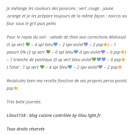
Je mélange les couleurs des poivrons : vert ,rouge , jaune
,orange et je les prépare toujours de la même façon : noircis au
four sous le gril puis pelés
Pour le repas du soir : salade de thon aux cornichons Malossol
(5 sp vert
– 4 spl bleu
– 2 spv violet
– 2 psp
) – 1
yaourt 0% (2 sp vert
– 0 spl bleu
-0 spv violet
– 0 psp
)
– 1 tranche de pastèque (0 sp vert bleu violet
– 0 psp
).Total : 7 sp vert
– 4 spl bleu
– 2 spv violet
– 2 psp
Recalculez bien ma recette fonction de vos propres perso points
psp
.
Très belle journée.
Lilou3158 : blog cuisine contrôlée by lilou light.fr
Tous droits réservés